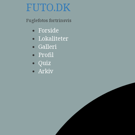
Skip
FUTO.DK
to
content
Fuglefotos fortrinsvis
Forside
Lokaliteter
Galleri
Profil
Quiz
Arkiv