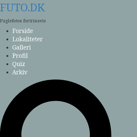
Skip
FUTO.DK
to
content
Fuglefotos fortrinsvis
Forside
Lokaliteter
Galleri
Profil
Quiz
Arkiv