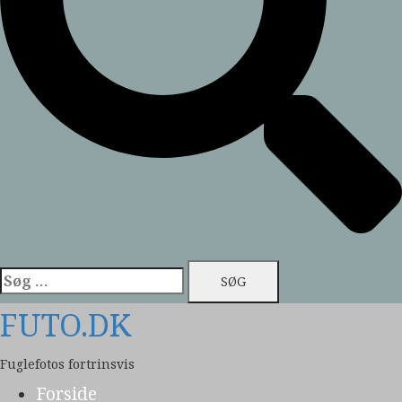
Søg
efter:
FUTO.DK
Fuglefotos fortrinsvis
Forside