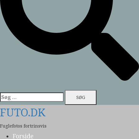
Søg
efter:
FUTO.DK
Fuglefotos fortrinsvis
Forside