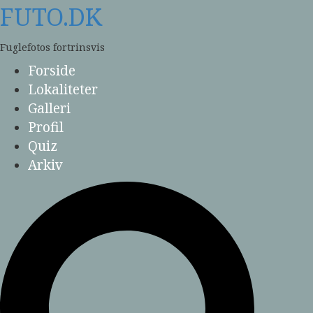
Skip
FUTO.DK
to
content
Fuglefotos fortrinsvis
Forside
Lokaliteter
Galleri
Profil
Quiz
Arkiv