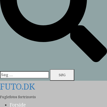
Søg
efter:
FUTO.DK
Fuglefotos fortrinsvis
Forside