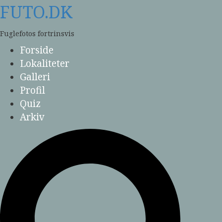
Skip
FUTO.DK
to
content
Fuglefotos fortrinsvis
Forside
Lokaliteter
Galleri
Profil
Quiz
Arkiv