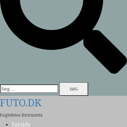
Søg
efter:
FUTO.DK
Fuglefotos fortrinsvis
Forside