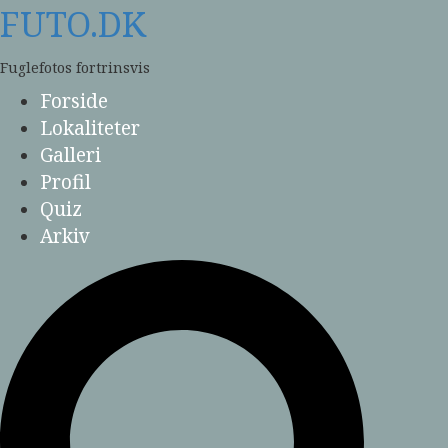
Skip
FUTO.DK
to
content
Fuglefotos fortrinsvis
Forside
Lokaliteter
Galleri
Profil
Quiz
Arkiv