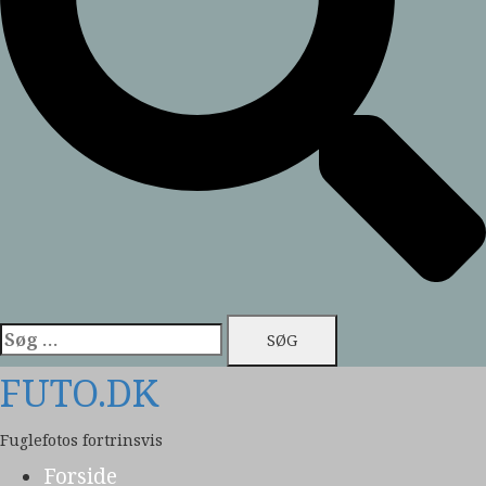
Søg
efter:
FUTO.DK
Fuglefotos fortrinsvis
Forside