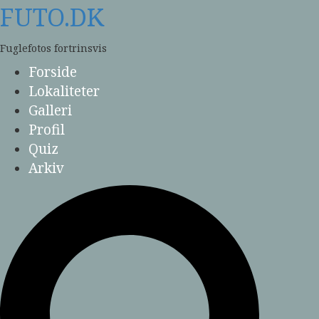
Skip
FUTO.DK
to
content
Fuglefotos fortrinsvis
Forside
Lokaliteter
Galleri
Profil
Quiz
Arkiv