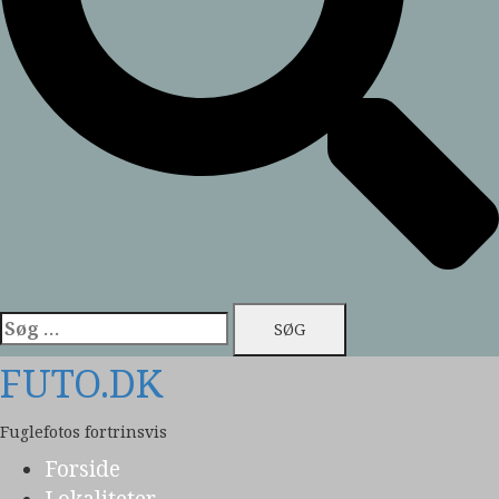
Søg
efter:
FUTO.DK
Fuglefotos fortrinsvis
Forside