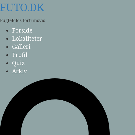
Skip
FUTO.DK
to
content
Fuglefotos fortrinsvis
Forside
Lokaliteter
Galleri
Profil
Quiz
Arkiv