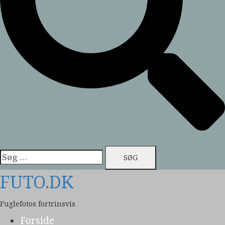
Søg
efter:
FUTO.DK
Fuglefotos fortrinsvis
Forside