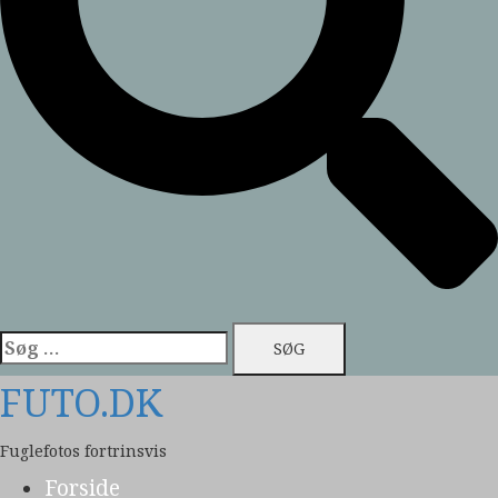
Søg
efter:
FUTO.DK
Fuglefotos fortrinsvis
Forside