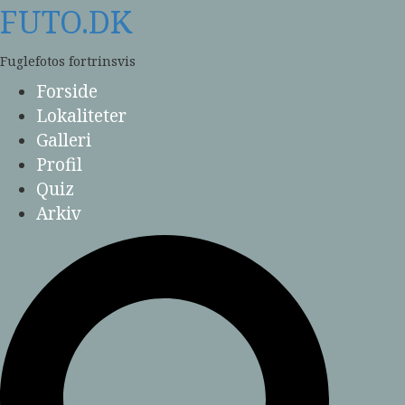
Skip
FUTO.DK
to
content
Fuglefotos fortrinsvis
Forside
Lokaliteter
Galleri
Profil
Quiz
Arkiv