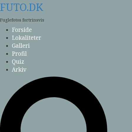
Skip
FUTO.DK
to
content
Fuglefotos fortrinsvis
Forside
Lokaliteter
Galleri
Profil
Quiz
Arkiv