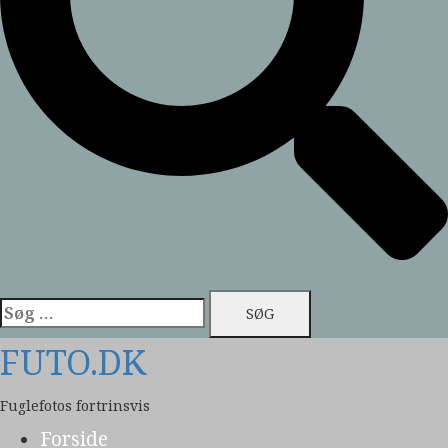
Søg
efter:
FUTO.DK
Fuglefotos fortrinsvis
Forside