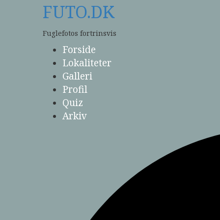
Skip
FUTO.DK
to
content
Fuglefotos fortrinsvis
Forside
Lokaliteter
Galleri
Profil
Quiz
Arkiv