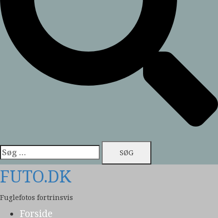
Søg
efter:
FUTO.DK
Fuglefotos fortrinsvis
Forside