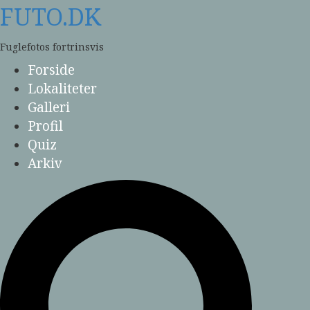
Skip
FUTO.DK
to
content
Fuglefotos fortrinsvis
Forside
Lokaliteter
Galleri
Profil
Quiz
Arkiv