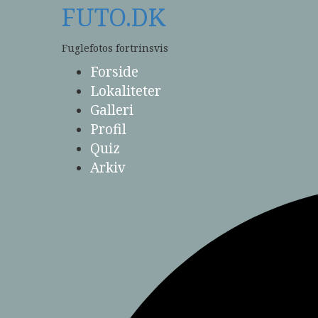
Skip
FUTO.DK
to
content
Fuglefotos fortrinsvis
Forside
Lokaliteter
Galleri
Profil
Quiz
Arkiv