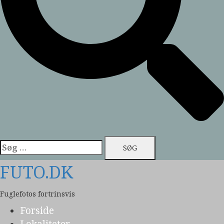
Søg
efter:
FUTO.DK
Fuglefotos fortrinsvis
Forside