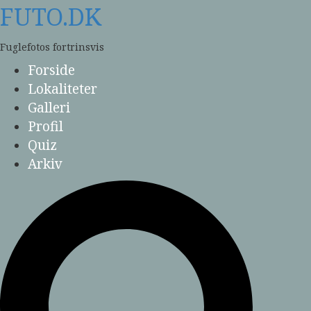
Skip
FUTO.DK
to
content
Fuglefotos fortrinsvis
Forside
Lokaliteter
Galleri
Profil
Quiz
Arkiv