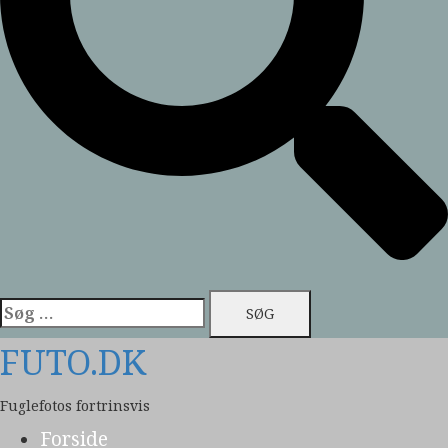
Søg
efter:
FUTO.DK
Fuglefotos fortrinsvis
Forside