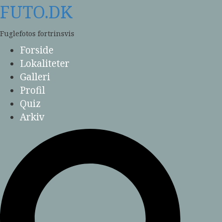
Skip
FUTO.DK
to
content
Fuglefotos fortrinsvis
Forside
Lokaliteter
Galleri
Profil
Quiz
Arkiv