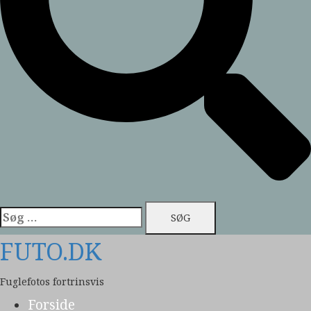
Søg
efter:
FUTO.DK
Fuglefotos fortrinsvis
Forside