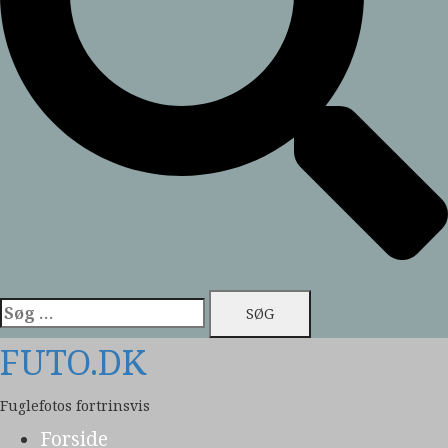
Søg
efter:
FUTO.DK
Fuglefotos fortrinsvis
Forside