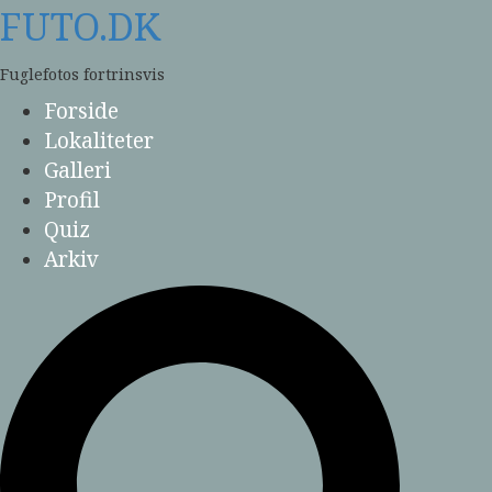
Skip
FUTO.DK
to
content
Fuglefotos fortrinsvis
Forside
Lokaliteter
Galleri
Profil
Quiz
Arkiv