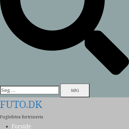
Søg
efter:
FUTO.DK
Fuglefotos fortrinsvis
Forside