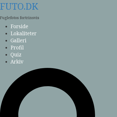
Skip
FUTO.DK
to
content
Fuglefotos fortrinsvis
Forside
Lokaliteter
Galleri
Profil
Quiz
Arkiv