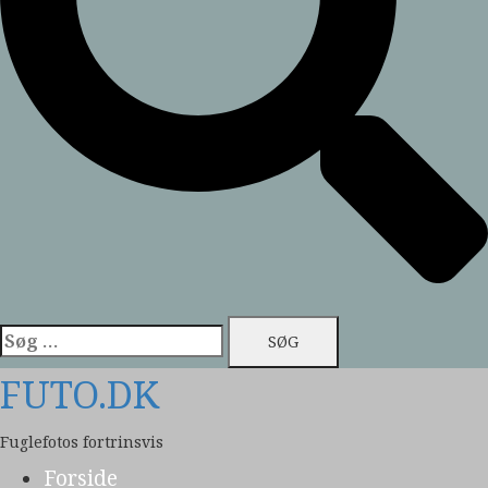
Søg
efter:
FUTO.DK
Fuglefotos fortrinsvis
Forside