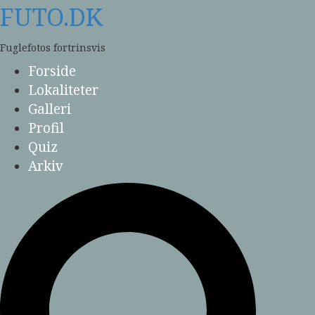
Skip
FUTO.DK
to
content
Fuglefotos fortrinsvis
Forside
Lokaliteter
Galleri
Profil
Quiz
Arkiv