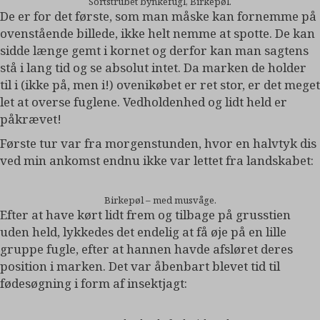
Sortstrubet bynkefugl, Birkepøl.
De er for det første, som man måske kan fornemme på
ovenstående billede, ikke helt nemme at spotte. De kan
sidde længe gemt i kornet og derfor kan man sagtens
stå i lang tid og se absolut intet. Da marken de holder
til i (ikke på, men i!) ovenikøbet er ret stor, er det meget
let at overse fuglene. Vedholdenhed og lidt held er
påkrævet!
Første tur var fra morgenstunden, hvor en halvtyk dis
ved min ankomst endnu ikke var lettet fra landskabet:
Birkepøl – med musvåge.
Efter at have kørt lidt frem og tilbage på grusstien
uden held, lykkedes det endelig at få øje på en lille
gruppe fugle, efter at hannen havde afsløret deres
position i marken. Det var åbenbart blevet tid til
fødesøgning i form af insektjagt: