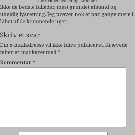
Sortstrubet bynkefugl, Birkepøl.
Ikke de bedste billeder, mest grundet afstand og
uheldig lysretning. Jeg prøver nok et par gange mere i
løbet af de kommende uger.
Skriv et svar
Din e-mailadresse vil ikke blive publiceret.
Krævede
felter er markeret med
*
Kommentar
*