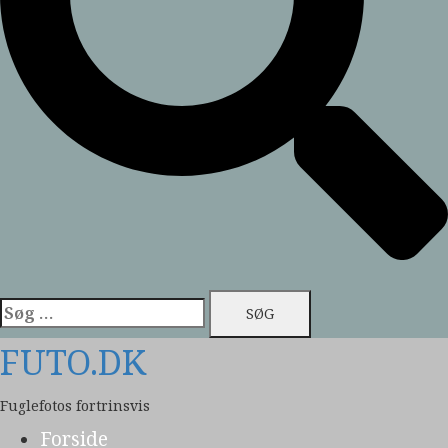
Søg
efter:
FUTO.DK
Fuglefotos fortrinsvis
Forside