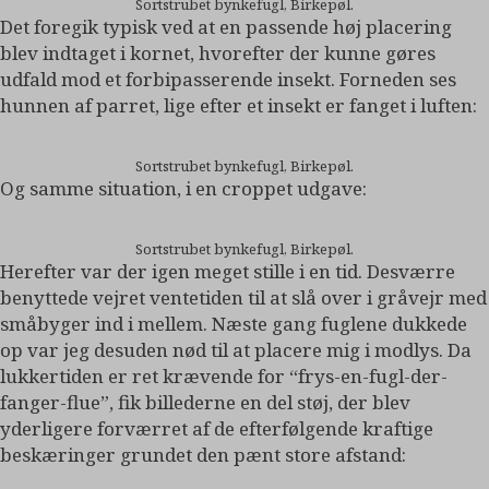
Sortstrubet bynkefugl, Birkepøl.
Det foregik typisk ved at en passende høj placering
blev indtaget i kornet, hvorefter der kunne gøres
udfald mod et forbipasserende insekt. Forneden ses
hunnen af parret, lige efter et insekt er fanget i luften:
Sortstrubet bynkefugl, Birkepøl.
Og samme situation, i en croppet udgave:
Sortstrubet bynkefugl, Birkepøl.
Herefter var der igen meget stille i en tid. Desværre
benyttede vejret ventetiden til at slå over i gråvejr med
småbyger ind i mellem. Næste gang fuglene dukkede
op var jeg desuden nød til at placere mig i modlys. Da
lukkertiden er ret krævende for “frys-en-fugl-der-
fanger-flue”, fik billederne en del støj, der blev
yderligere forværret af de efterfølgende kraftige
beskæringer grundet den pænt store afstand: