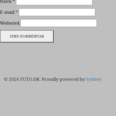
Navn
*
E-mail
*
Websted
© 2026 FUTO.DK. Proudly powered by
Sydney