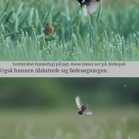
Sortstrubet bynkefugl på jagt, mens junior ser på, Birkepøl.
Også hunnen tilsluttede sig fødesøgningen: