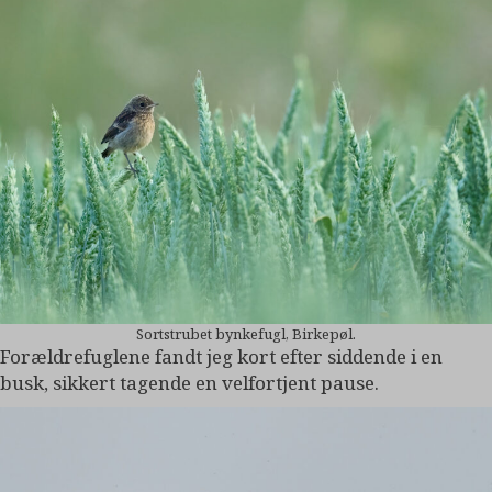
Sortstrubet bynkefugl, Birkepøl.
Forældrefuglene fandt jeg kort efter siddende i en
busk, sikkert tagende en velfortjent pause.