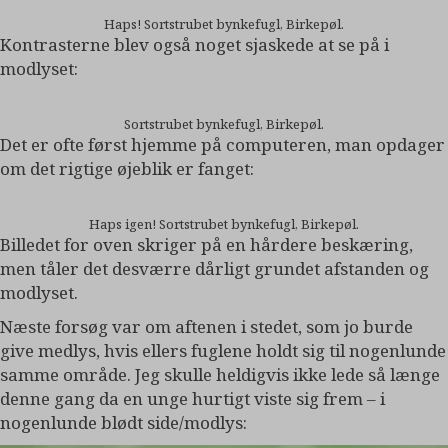
Haps! Sortstrubet bynkefugl, Birkepøl.
Kontrasterne blev også noget sjaskede at se på i
modlyset:
Sortstrubet bynkefugl, Birkepøl.
Det er ofte først hjemme på computeren, man opdager
om det rigtige øjeblik er fanget:
Haps igen! Sortstrubet bynkefugl, Birkepøl.
Billedet for oven skriger på en hårdere beskæring,
men tåler det desværre dårligt grundet afstanden og
modlyset.
Næste forsøg var om aftenen i stedet, som jo burde
give medlys, hvis ellers fuglene holdt sig til nogenlunde
samme område. Jeg skulle heldigvis ikke lede så længe
denne gang da en unge hurtigt viste sig frem – i
nogenlunde blødt side/modlys: