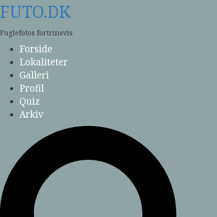
Skip
FUTO.DK
to
content
Fuglefotos fortrinsvis
Forside
Lokaliteter
Galleri
Profil
Quiz
Arkiv