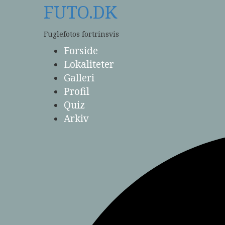
Skip
FUTO.DK
to
content
Fuglefotos fortrinsvis
Forside
Lokaliteter
Galleri
Profil
Quiz
Arkiv