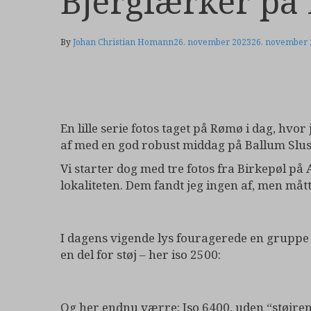
Bjerglærker på
By
Johan Christian Homann
26. november 2023
26. november 
En lille serie fotos taget på Rømø i dag, hvor 
af med en god robust middag på Ballum Slu
Vi starter dog med tre fotos fra Birkepøl på 
lokaliteten. Dem fandt jeg ingen af, men måt
I dagens vigende lys fouragerede en gruppe st
en del for støj – her iso 2500:
Og her endnu værre: Iso 6400, uden “støjren