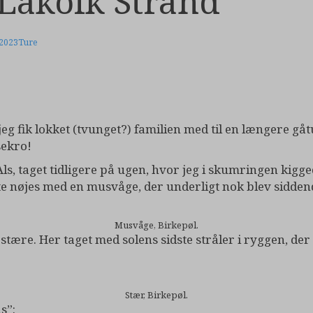
 Lakolk Strand
2023
Ture
jeg fik lokket (tvunget?) familien med til en længere gåtu
sekro!
Als, taget tidligere på ugen, hvor jeg i skumringen kig
te nøjes med en musvåge, der underligt nok blev siddend
Musvåge, Birkepøl.
ære. Her taget med solens sidste stråler i ryggen, der l
Stær, Birkepøl.
s”: