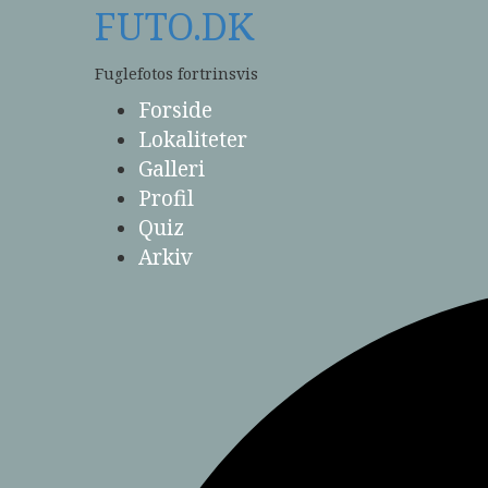
Skip
FUTO.DK
to
content
Fuglefotos fortrinsvis
Forside
Lokaliteter
Galleri
Profil
Quiz
Arkiv