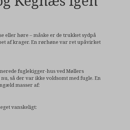
og Kegnæs igen
se eller høre – måske er de trukket sydpå
et af krager. En rørhøne var ret upåvirket
onerede fuglekigger-hus ved Møllers
 nu, så der var ikke voldsomt med fugle. En
engæld masser af:
meget vanskeligt: