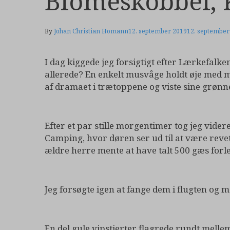
Blomeskobbel, 
By
Johan Christian Homann
12. september 2019
12. september
I dag kiggede jeg forsigtigt efter Lærkefalk
allerede? En enkelt musvåge holdt øje med m
af dramaet i trætoppene og viste sine grønn
Efter et par stille morgentimer tog jeg vid
Camping, hvor døren ser ud til at være revet
ældre herre mente at have talt 500 gæs forle
Jeg forsøgte igen at fange dem i flugten og m
En del gule vipstjerter flagrede rundt melle