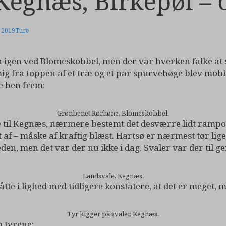
Kegnæs, Birkepøl – 
 2019
Ture
en igen ved Blomeskobbel, men der var hverken falke at 
ig fra toppen af et træ og et par spurvehøge blev mobb
e ben frem:
Grønbenet Rørhøne, Blomeskobbel.
ere til Kegnæs, nærmere bestemt det desværre lidt ramp
 af – måske af kraftig blæst. Hartsø er nærmest tør lige
den, men det var der nu ikke i dag. Svaler var der til g
Landsvale, Kegnæs.
åtte i lighed med tidligere konstatere, at det er meget, 
Tyr kigger på svaler, Kegnæs.
m tyrene: