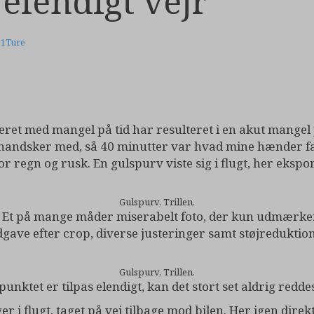
 elendigt vejr
21
Ture
eret med mangel på tid har resulteret i en akut mangel 
et handsker med, så 40 minutter var hvad mine hænder fan
for regn og rusk. En gulspurv viste sig i flugt, her eksp
Gulspurv, Trillen.
0. Et på mange måder miserabelt foto, der kun udmærker
udgave efter crop, diverse justeringer samt støjreduktion
Gulspurv, Trillen.
nktet er tilpas elendigt, kan det stort set aldrig redde
er i flugt, taget på vej tilbage mod bilen. Her igen dire