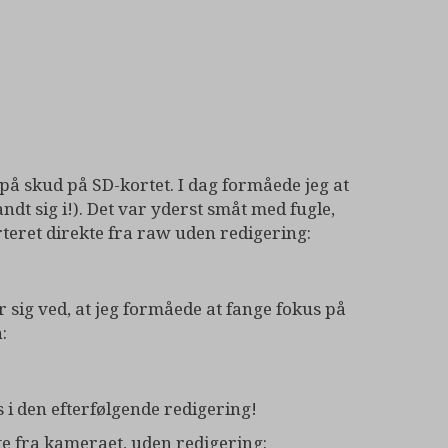
på skud på SD-kortet. I dag formåede jeg at
dt sig i!). Det var yderst småt med fugle,
orteret direkte fra raw uden redigering:
 sig ved, at jeg formåede at fange fokus på
:
s i den efterfølgende redigering!
kte fra kameraet, uden redigering: