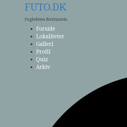
Skip
FUTO.DK
to
content
Fuglefotos fortrinsvis
Forside
Lokaliteter
Galleri
Profil
Quiz
Arkiv