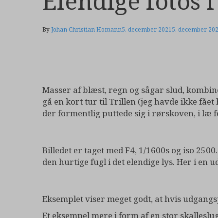
Elendige fotos i
By
Johan Christian Homann
5. december 2021
5. december 20
Masser af blæst, regn og sågar slud, kombin
gå en kort tur til Trillen (jeg havde ikke få
der formentlig puttede sig i rørskoven, i læ 
Billedet er taget med F4, 1/1600s og iso 250
den hurtige fugl i det elendige lys. Her i en 
Eksemplet viser meget godt, at hvis udgangspu
Et eksempel mere i form af en stor skalleslug