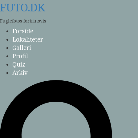
Skip
FUTO.DK
to
content
Fuglefotos fortrinsvis
Forside
Lokaliteter
Galleri
Profil
Quiz
Arkiv