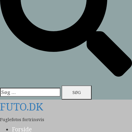
Søg
efter:
FUTO.DK
Fuglefotos fortrinsvis
Forside