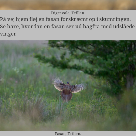
Digesvale, Trillen.
På vej hjem fløj en fasan forskræmt op i skumringen.
Se bare, hvordan en fasan ser ud bagfra med udslåede
vinger:
Fasan, Trillen.