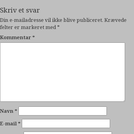
Skriv et svar
Din e-mailadresse vil ikke blive publiceret.
Krævede
felter er markeret med
*
Kommentar
*
Navn
*
E-mail
*