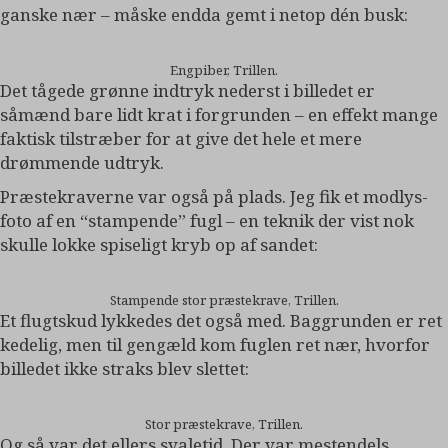
ganske nær – måske endda gemt i netop dén busk:
Engpiber, Trillen.
Det tågede grønne indtryk nederst i billedet er
såmænd bare lidt krat i forgrunden – en effekt mange
faktisk tilstræber for at give det hele et mere
drømmende udtryk.
Præstekraverne var også på plads. Jeg fik et modlys-
foto af en “stampende” fugl – en teknik der vist nok
skulle lokke spiseligt kryb op af sandet:
Stampende stor præstekrave, Trillen.
Et flugtskud lykkedes det også med. Baggrunden er ret
kedelig, men til gengæld kom fuglen ret nær, hvorfor
billedet ikke straks blev slettet:
Stor præstekrave, Trillen.
Og så var det ellers svaletid. Der var mestendels