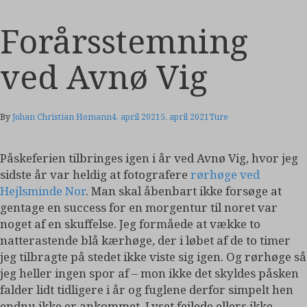
Forårsstemning
ved Avnø Vig
By
Johan Christian Homann
4. april 2021
5. april 2021
Ture
Påskeferien tilbringes igen i år ved Avnø Vig, hvor jeg
sidste år var heldig at fotografere
rørhøge ved
Hejlsminde Nor
. Man skal åbenbart ikke forsøge at
gentage en success for en morgentur til noret var
noget af en skuffelse. Jeg formåede at vække to
natterastende blå kærhøge, der i løbet af de to timer
jeg tilbragte på stedet ikke viste sig igen. Og rørhøge så
jeg heller ingen spor af – mon ikke det skyldes påsken
falder lidt tidligere i år og fuglene derfor simpelt hen
endnu ikke er ankommet. Lyset fejlede ellers ikke