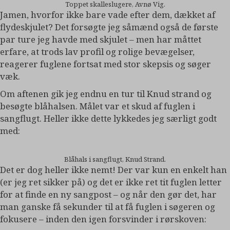
Toppet skalleslugere, Avnø Vig.
Jamen, hvorfor ikke bare vade efter dem, dækket af
flydeskjulet? Det forsøgte jeg såmænd også de første
par ture jeg havde med skjulet – men har måttet
erfare, at trods lav profil og rolige bevægelser,
reagerer fuglene fortsat med stor skepsis og søger
væk.
Om aftenen gik jeg endnu en tur til Knud strand og
besøgte blåhalsen. Målet var et skud af fuglen i
sangflugt. Heller ikke dette lykkedes jeg særligt godt
med:
Blåhals i sangflugt, Knud Strand.
Det er dog heller ikke nemt! Der var kun en enkelt han
(er jeg ret sikker på) og det er ikke ret tit fuglen letter
for at finde en ny sangpost – og når den gør det, har
man ganske få sekunder til at få fuglen i søgeren og
fokusere – inden den igen forsvinder i rørskoven: