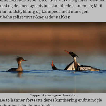
ned og dermed øget dybdeskarpheden – men jeg lå til
min undskyldning og kæmpede med min egen
ubehageligt “over-knejsede” nakke):
Toppet skalleslugere, Avnø Vig.
De to hanner fortsatte deres kurtisering endnu nogle
minutter i det flotte aftenlys: