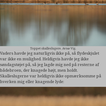
Toppet skalleslugere, Avnø Vig.
Vaders havde jeg naturligvis ikke på, så flydeskjulet
var ikke en mulighed. Heldigvis havde jeg ikke
søndagstøjet på, så jeg lagde mig ned på resterne af
bådebroen, der knagede højt, men holdt.
Skalleslugerne var heldigvis ikke opmærksomme på
hverken mig eller knagende lyde: