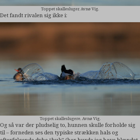
Toppet skallesluger, Avnø Vig.
Det fandt rivalen sig ikke i:
Toppet skalleslugere, Avnø Vig.
Og så var der pludselig to, hunnen skulle forholde sig
til – forneden ses den typiske strækken hals og
efterfølgende dybe “buk” (her burde jeg have blændet