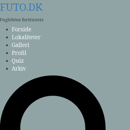
Skip
FUTO.DK
to
content
Fuglefotos fortrinsvis
Forside
Lokaliteter
Galleri
Profil
Quiz
Arkiv