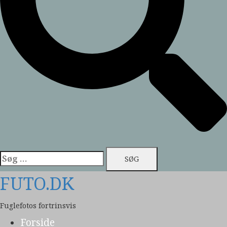
Søg
efter:
FUTO.DK
Fuglefotos fortrinsvis
Forside