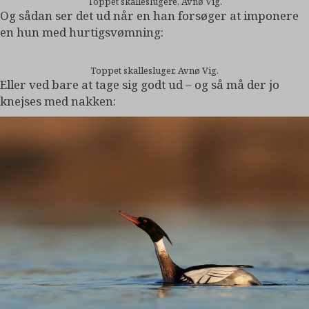
Toppet skalleslugere, Avnø Vig.
Og sådan ser det ud når en han forsøger at imponere
en hun med hurtigsvømning:
Toppet skallesluger, Avnø Vig.
Eller ved bare at tage sig godt ud – og så må der jo
knejses med nakken: