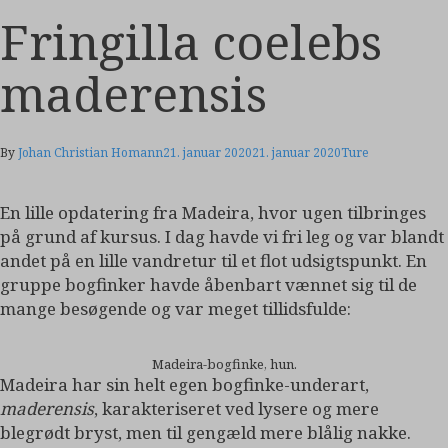
Fringilla coelebs
maderensis
By
Johan Christian Homann
21. januar 2020
21. januar 2020
Ture
En lille opdatering fra Madeira, hvor ugen tilbringes
på grund af kursus. I dag havde vi fri leg og var blandt
andet på en lille vandretur til et flot udsigtspunkt. En
gruppe bogfinker havde åbenbart vænnet sig til de
mange besøgende og var meget tillidsfulde:
Madeira-bogfinke, hun.
Madeira har sin helt egen bogfinke-underart,
maderensis
, karakteriseret ved lysere og mere
blegrødt bryst, men til gengæld mere blålig nakke.