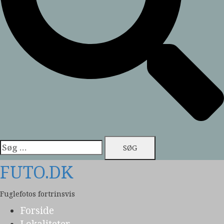
Søg
efter:
FUTO.DK
Fuglefotos fortrinsvis
Forside