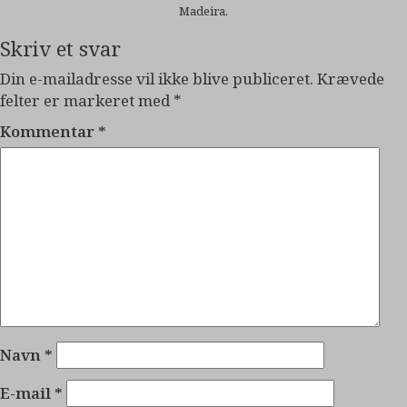
Madeira.
Skriv et svar
Din e-mailadresse vil ikke blive publiceret.
Krævede
felter er markeret med
*
Kommentar
*
Navn
*
E-mail
*