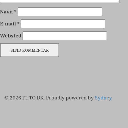
Navn
*
E-mail
*
Websted
© 2026 FUTO.DK. Proudly powered by
Sydney