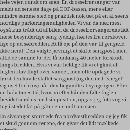
hele vejen rundt om søen. En drosselrørsanger var
meldt ud seneste dage på DOF-basen, mere eller
mindre samme sted og praktisk nok tæt på en af søens
nordlige parkeringsmuligheder. Vi var da nærmest
også kun trådt ud af bilen, da drosselrørsangerens lidt
hæse besynderlige sang tydeligt hørtes fra rørskoven
lige op ad søbredden. At få øje på den var til gengæld
ikke nemt! Den valgte jævnligt at skifte sangpost, men
altid de samme to, der lå omkring 40 meter forskudt
langs bredden. Hvis vi var heldige fik vi et glimt af
fuglen i lav flugt over vandet, men ofte opdagede vi
først den havde skiftet sangpost (og dermed “sneget”
sig uset forbi os) når den begyndte at synge igen. Efter
en halv times tid, hvor vi efterhånden følte fuglen
bevidst snød os med sin position, opgav jeg fotos og vi
tog i stedet fat på gåturen rundt om søen.
En sivsanger snurrede fra nordvestbredden og jeg fik
et skud gennem rørene, der giver det lidt mælkede