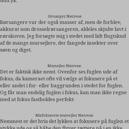
udtryk:
Sivsanger, Nørresø
Rørsangere var der også masser af, men de forblev,
akkurat som drosselrørsangeren, aldeles skjulte lavt i
rørskoven. Jeg forsøgte mig i stedet med lidt flugtskud
af de mange mursejlere, der fangede insekter over
søen og diget.
Mursejler, Nørresø.
Det er faktisk ikke nemt. Ovenfor ses fuglen ude af
fokus, da kameraet ofte vil vælge at fokusere på et
eller andet i for- eller baggrunden i stedet for fuglen.
Og får man endelig fuglen i fokus, kan man ikke regne
med at fokus fastholdes perfekt:
Misfokuseret mursejler, Nørresø.
Nemmest er det hvis det lykkes at fokusere på fuglen et
stykke ude og så håbe den flyver tættere på i en ikke