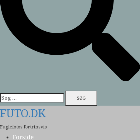
Søg
efter:
FUTO.DK
Fuglefotos fortrinsvis
Forside