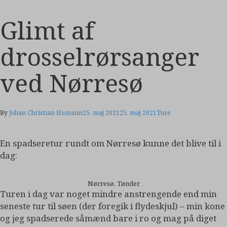
Glimt af
drosselrørsanger
ved Nørresø
By
Johan Christian Homann
25. maj 2021
25. maj 2021
Ture
En spadseretur rundt om Nørresø kunne det blive til i
dag:
Nørresø, Tønder
Turen i dag var noget mindre anstrengende end min
seneste tur til søen (der foregik i flydeskjul) – min kone
og jeg spadserede såmænd bare i ro og mag på diget