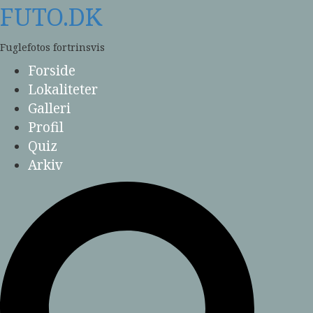
Skip
FUTO.DK
to
content
Fuglefotos fortrinsvis
Forside
Lokaliteter
Galleri
Profil
Quiz
Arkiv