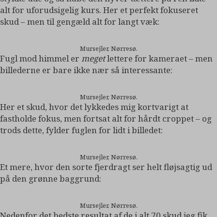
alt for uforudsigelig kurs. Her et perfekt fokuseret
skud – men til gengæld alt for langt væk:
Mursejler, Nørresø.
Fugl mod himmel er
meget
lettere for kameraet – men
billederne er bare ikke nær så interessante:
Mursejler, Nørresø.
Her et skud, hvor det lykkedes mig kortvarigt at
fastholde fokus, men fortsat alt for hårdt croppet – og
trods dette, fylder fuglen for lidt i billedet:
Mursejler, Nørresø.
Et mere, hvor den sorte fjerdragt ser helt fløjsagtig ud
på den grønne baggrund:
Mursejler, Nørresø.
Nedenfor det bedste resultat af de i alt 70 skud jeg fik