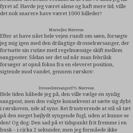
fyret af. Havde jeg været alene og haft mere tid, ville
det nok snarere have været 1000 billeder!
Mursejler, Nørresø.
Efter at have nået hele vejen rundt om søen, forsøgte
jeg mig igen med den drilagtige drosselrørsanger, der
fortsatte sin rutine med regelmæssige skift mellem
sangposter. Sådan ser det ud når man febrilsk
forsøger at opnå fokus fra en eleveret position,
sigtende mod vandet, gennem rørskov:
Drosselrørsanger(?!), Nørresø.
Hele tiden håbede jeg på, den ville vælge en synlig
sangpost, men den valgte konsekvent at sætte sig dybt
i rørskoven, ude af syne. Ret frustrerende at stå så tæt
på den meget højlydt syngende fugl, uden at kunne se
den! Og dog: Den sad på et tidspunkt frit fremme i en
busk – i cirka 2 sekunder, men jeg formåede ikke