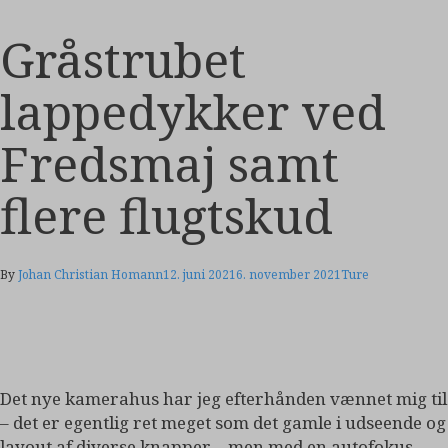
Gråstrubet
lappedykker ved
Fredsmaj samt
flere flugtskud
By
Johan Christian Homann
12. juni 2021
6. november 2021
Ture
Det nye kamerahus har jeg efterhånden vænnet mig til
– det er egentlig ret meget som det gamle i udseende og
layout af diverse knapper – men med en autofokus,