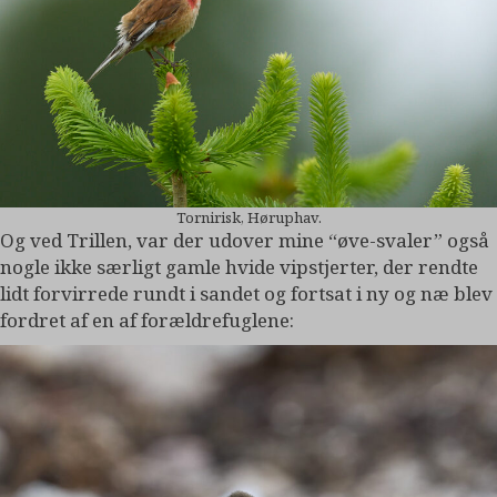
Tornirisk, Høruphav.
Og ved Trillen, var der udover mine “øve-svaler” også
nogle ikke særligt gamle hvide vipstjerter, der rendte
lidt forvirrede rundt i sandet og fortsat i ny og næ blev
fordret af en af forældrefuglene: