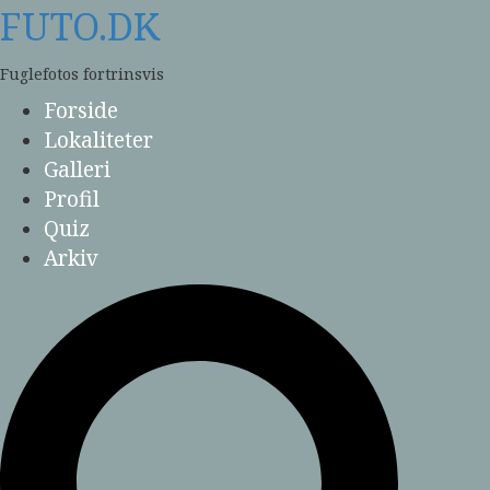
Skip
FUTO.DK
to
content
Fuglefotos fortrinsvis
Forside
Lokaliteter
Galleri
Profil
Quiz
Arkiv