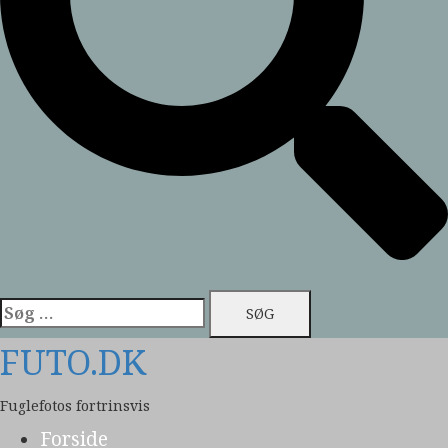
Søg
efter:
FUTO.DK
Fuglefotos fortrinsvis
Forside