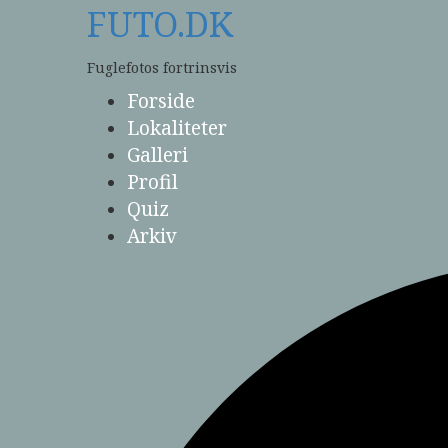
Skip
FUTO.DK
to
content
Fuglefotos fortrinsvis
Forside
Lokaliteter
Galleri
Profil
Quiz
Arkiv