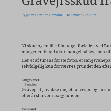
Gråvejrsskud f
By
Johan Christian Homann
15. november 2025
Ture
Ni skud og en lille film taget forleden ved Bu
morgenen betød akut mangel på lys, men til g
Her et af turens første fotos, et sangsvanepa
selvfølgelig kun forværres grundet den eft
Sangsvaner,
Bundsø.
Gråvejret gav ikke meget farvespil og en smul
efterårsfarver i baggrunden:
Troldand,