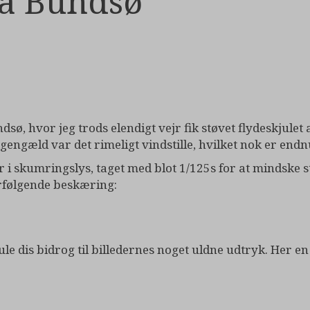
ra Bundsø
ndsø, hvor jeg trods elendigt vejr fik støvet flydeskjulet
engæld var det rimeligt vindstille, hvilket nok er endnu
r i skumringslys, taget med blot 1/125s for at mindske s
erfølgende beskæring:
e dis bidrog til billedernes noget uldne udtryk. Her en 