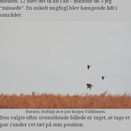
mellem. 12 blev det til alt i alt – inklusiv de 3 jeg
“missede”. En enkelt ungfugl blev hængende lidt i
området:
Havørn, forfulgt at et par krager, Vidåslusen.
Den valgte efter ovenstående billede er taget, at tage et
par runder ret tæt på min position: