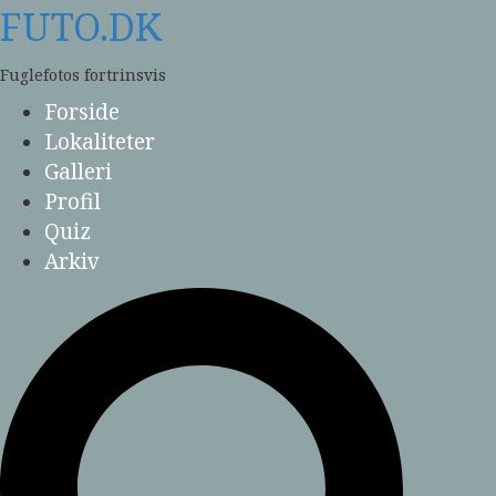
Skip
FUTO.DK
to
content
Fuglefotos fortrinsvis
Forside
Lokaliteter
Galleri
Profil
Quiz
Arkiv