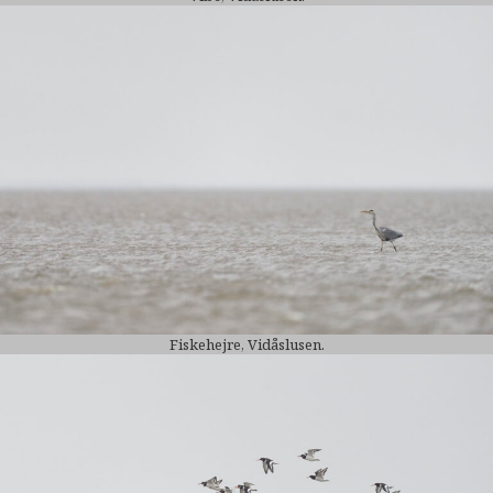
Fiskehejre, Vidåslusen.