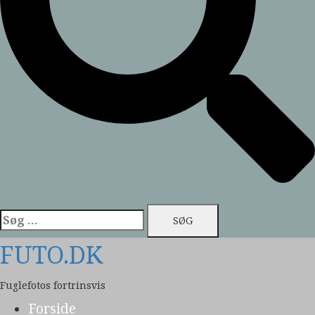
Søg
efter:
FUTO.DK
Fuglefotos fortrinsvis
Forside