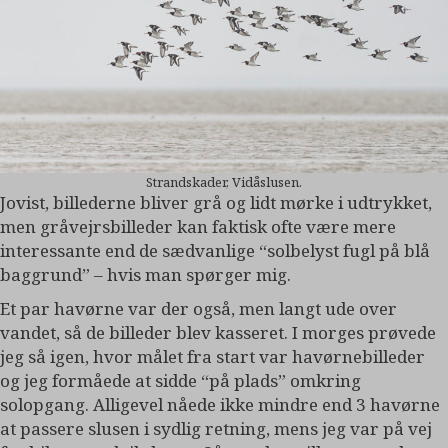
Strandskader, Vidåslusen.
Jovist, billederne bliver grå og lidt mørke i udtrykket,
men gråvejrsbilleder kan faktisk ofte være mere
interessante end de sædvanlige “solbelyst fugl på blå
baggrund” – hvis man spørger mig.
Et par havørne var der også, men langt ude over
vandet, så de billeder blev kasseret. I morges prøvede
jeg så igen, hvor målet fra start var havørnebilleder
og jeg formåede at sidde “på plads” omkring
solopgang. Alligevel nåede ikke mindre end 3 havørne
at passere slusen i sydlig retning, mens jeg var på vej