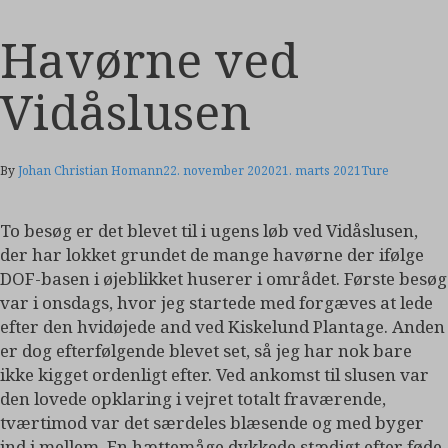
Havørne ved
Vidåslusen
By
Johan Christian Homann
22. november 2020
21. marts 2021
Ture
To besøg er det blevet til i ugens løb ved Vidåslusen,
der har lokket grundet de mange havørne der ifølge
DOF-basen i øjeblikket huserer i området. Første besøg
var i onsdags, hvor jeg startede med forgæves at lede
efter den hvidøjede and ved Kiskelund Plantage. Anden
er dog efterfølgende blevet set, så jeg har nok bare
ikke kigget ordenligt efter. Ved ankomst til slusen var
den lovede opklaring i vejret totalt fraværende,
tværtimod var det særdeles blæsende og med byger
ind i mellem. En hættemåge dykkede stædigt efter føde