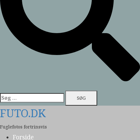
Søg
efter:
FUTO.DK
Fuglefotos fortrinsvis
Forside