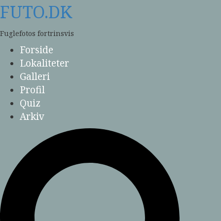
Skip
FUTO.DK
to
content
Fuglefotos fortrinsvis
Forside
Lokaliteter
Galleri
Profil
Quiz
Arkiv