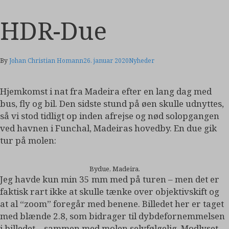
HDR-Due
By
Johan Christian Homann
26. januar 2020
Nyheder
Hjemkomst i nat fra Madeira efter en lang dag med
bus, fly og bil. Den sidste stund på øen skulle udnyttes,
så vi stod tidligt op inden afrejse og nød solopgangen
ved havnen i Funchal, Madeiras hovedby. En due gik
tur på molen:
Bydue, Madeira.
Jeg havde kun min 35 mm med på turen – men det er
faktisk rart ikke at skulle tænke over objektivskift og
at al “zoom” foregår med benene. Billedet her er taget
med blænde 2.8, som bidrager til dybdefornemmelsen
i billedet – sammen med molen selvfølgelig. Modlyset