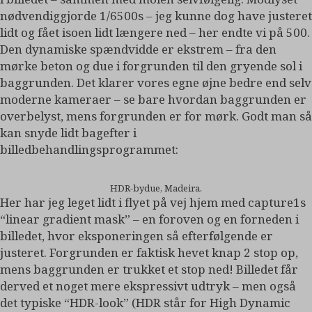
nødvendiggjorde 1/6500s – jeg kunne dog have justeret
lidt og fået isoen lidt længere ned – her endte vi på 500.
Den dynamiske spændvidde er ekstrem – fra den
mørke beton og due i forgrunden til den gryende sol i
baggrunden. Det klarer vores egne øjne bedre end selv
moderne kameraer – se bare hvordan baggrunden er
overbelyst, mens forgrunden er for mørk. Godt man så
kan snyde lidt bagefter i
billedbehandlingsprogrammet:
HDR-bydue, Madeira.
Her har jeg leget lidt i flyet på vej hjem med capture1s
“linear gradient mask” – en foroven og en forneden i
billedet, hvor eksponeringen så efterfølgende er
justeret. Forgrunden er faktisk hevet knap 2 stop op,
mens baggrunden er trukket et stop ned! Billedet får
derved et noget mere ekspressivt udtryk – men også
det typiske “HDR-look” (HDR står for High Dynamic