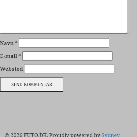
Navn
*
E-mail
*
Websted
© 2026 FUTO.DK. Proudly powered by
Sydney