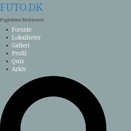
Skip
FUTO.DK
to
content
Fuglefotos fortrinsvis
Forside
Lokaliteter
Galleri
Profil
Quiz
Arkiv