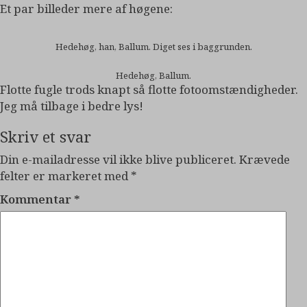
Et par billeder mere af høgene:
Hedehøg, han, Ballum. Diget ses i baggrunden.
Hedehøg, Ballum.
Flotte fugle trods knapt så flotte fotoomstændigheder.
Jeg må tilbage i bedre lys!
Skriv et svar
Din e-mailadresse vil ikke blive publiceret.
Krævede
felter er markeret med
*
Kommentar
*