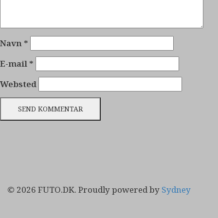
Navn
*
E-mail
*
Websted
© 2026 FUTO.DK. Proudly powered by
Sydney