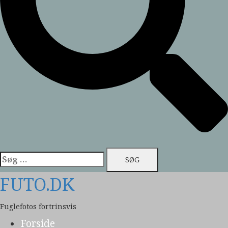
Søg
efter:
FUTO.DK
Fuglefotos fortrinsvis
Forside