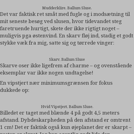
Mudderklire, Ballum Sluse.
Det var faktisk ret småt med fugle og i modsætning til
mit seneste besøg ved slusen, hvor tidevandet steg
faretruende hurtigt, skete der ikke rigtigt noget –
muligvis pga østenvind. En skarv fløj ind, stadig et godt
stykke væk fra mig, satte sig og tørrede vinger:
Skarv, Ballum Sluse
Skarve oser ikke ligefrem af charme – og ovenstående
eksemplar var ikke nogen undtagelse!
En vipstjert nær minimumsgrænsen for fokus
dukkede op:
Hvid Vipstjert, Ballum Sluse.
Billedet er taget med blænde 4 på godt 4,5 meters
afstand. Dybdeskarpheden på den afstand er omtrent
1 cm! Det er faktisk også kun øjeplanet der er skarpt –