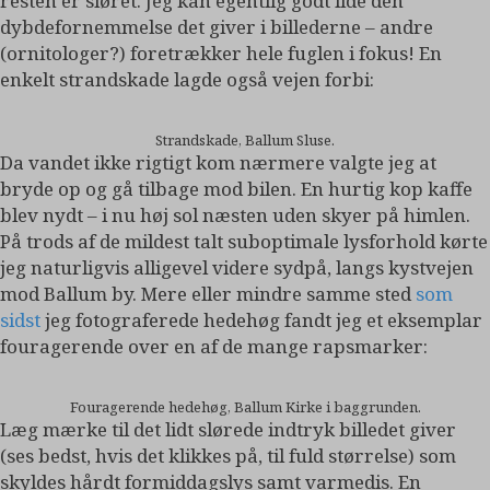
resten er sløret. Jeg kan egentlig godt lide den
dybdefornemmelse det giver i billederne – andre
(ornitologer?) foretrækker hele fuglen i fokus! En
enkelt strandskade lagde også vejen forbi:
Strandskade, Ballum Sluse.
Da vandet ikke rigtigt kom nærmere valgte jeg at
bryde op og gå tilbage mod bilen. En hurtig kop kaffe
blev nydt – i nu høj sol næsten uden skyer på himlen.
På trods af de mildest talt suboptimale lysforhold kørte
jeg naturligvis alligevel videre sydpå, langs kystvejen
mod Ballum by. Mere eller mindre samme sted
som
sidst
jeg fotograferede hedehøg fandt jeg et eksemplar
fouragerende over en af de mange rapsmarker:
Fouragerende hedehøg, Ballum Kirke i baggrunden.
Læg mærke til det lidt slørede indtryk billedet giver
(ses bedst, hvis det klikkes på, til fuld størrelse) som
skyldes hårdt formiddagslys samt varmedis. En