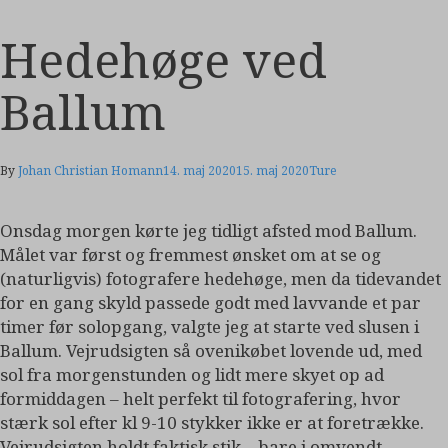
Hedehøge ved
Ballum
By
Johan Christian Homann
14. maj 2020
15. maj 2020
Ture
Onsdag morgen kørte jeg tidligt afsted mod Ballum.
Målet var først og fremmest ønsket om at se og
(naturligvis) fotografere hedehøge, men da tidevandet
for en gang skyld passede godt med lavvande et par
timer før solopgang, valgte jeg at starte ved slusen i
Ballum. Vejrudsigten så ovenikøbet lovende ud, med
sol fra morgenstunden og lidt mere skyet op ad
formiddagen – helt perfekt til fotografering, hvor
stærk sol efter kl 9-10 stykker ikke er at foretrække.
Vejrudsigten holdt faktisk stik – bare i omvendt