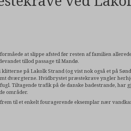
æstekrave ved Lakol
ormåede at slippe afsted før resten af familien allere
evandet tillod passage til Mandø.
i klitterne på Lakolk Strand (og vist nok også et på Søn
samt dværgterne. Hvidbrystet præstekrave yngler her
ugl. Tiltagende trafik på de danske badestrande, har g
ede områder.
dt frem til et enkelt fouragerende eksemplar nær vandka