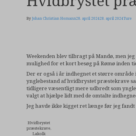
Hvidbrystet pr
By
Johan Christian Homann
28. april 2024
28. april 2024
Ture
Weekenden blev tilbragt på Mandø, men jeg f
mulighed for et kort besøg på Rømø inden tid
Der er også i år indhegnet et større område 
ynglebestand af hvidbrystet præstekrave 
tidligere væsentligt mere udbredt som ynglef
valgt at hjælpe lidt med de omtalte indhegn
Jeg havde ikke kigget ret længe før jeg fan
Hvidbrystet
præstekrave,
Lakolk