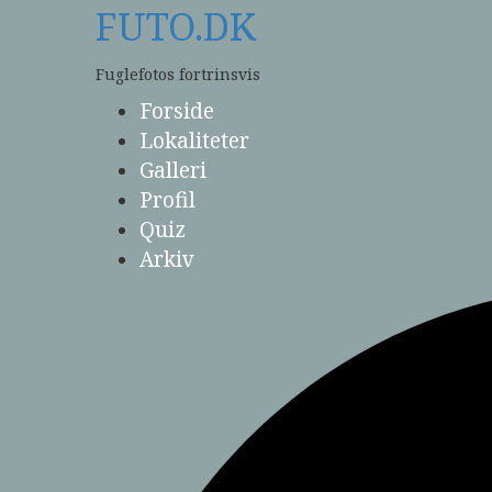
Skip
FUTO.DK
to
content
Fuglefotos fortrinsvis
Forside
Lokaliteter
Galleri
Profil
Quiz
Arkiv