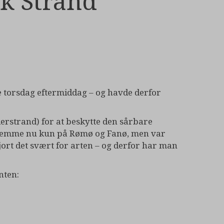
k Strand
de torsdag eftermiddag – og havde derfor
derstrand) for at beskytte den sårbare
hjemme nu kun på Rømø og Fanø, men var
jort det svært for arten – og derfor har man
nten: