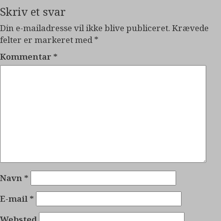
Skriv et svar
Din e-mailadresse vil ikke blive publiceret.
Krævede
felter er markeret med
*
Kommentar
*
Navn
*
E-mail
*
Websted