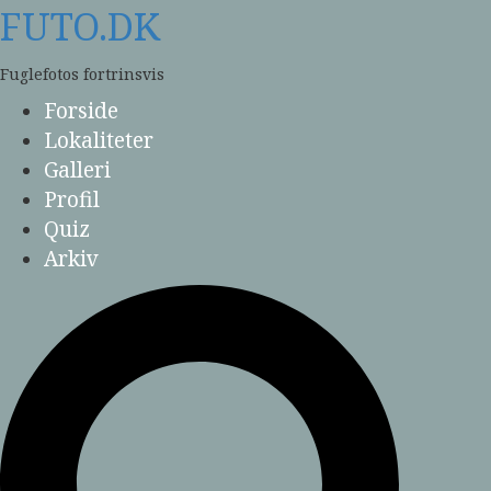
Skip
FUTO.DK
to
content
Fuglefotos fortrinsvis
Forside
Lokaliteter
Galleri
Profil
Quiz
Arkiv