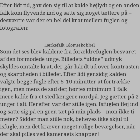
Efter lidt tid, gav den sig til at kalde højlydt og en anden
falk kom flyvende ind og satte sig noget tættere på –
desværre var der en hel del krat mellem fuglen og
fotografen:
Lærkefalk, Blomeskobbel.
Som det ses blev kaldene fra forældrefuglen besvaret
af den formodede unge. Billedets “uldne” udtryk
skyldes omtalte krat, der går hårdt ud over kontrasten
og skarpheden i billedet. Efter lidt gensidig kalden
valgte begge fugle efter 5-10 minutter at fortrække
igen, men mens de sad der, hørtes minimum 1 falk
mere kalde fra et sted længere nordpå. Jeg gætter på 2
unger i alt. Herefter var der stille igen. Isfuglen fløj ind
og satte sig på en gren tæt på min plads – mon ikke ti
meter? Sidder man stille nok, behøves ikke skjul til
isfugle, men det kræver meget rolige bevægelser, når
der skal pilles ved kameraets knapper!