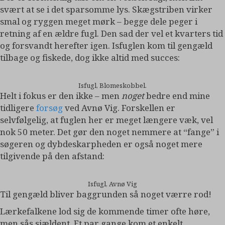
svært at se i det sparsomme lys. Skægstriben virker
smal og ryggen meget mørk – begge dele peger i
retning af en ældre fugl. Den sad der vel et kvarters tid
og forsvandt herefter igen. Isfuglen kom til gengæld
tilbage og fiskede, dog ikke altid med succes:
Isfugl, Blomeskobbel.
Helt i fokus er den ikke – men
noget
bedre end mine
tidligere
forsøg
ved Avnø Vig. Forskellen er
selvfølgelig, at fuglen her er meget længere væk, vel
nok 50 meter. Det gør den noget nemmere at “fange” i
søgeren og dybdeskarpheden er også noget mere
tilgivende på den afstand:
Isfugl, Avnø Vig
Til gengæld bliver baggrunden så noget værre rod!
Lærkefalkene lod sig de kommende timer ofte høre,
men sås sjældent. Et par gange kom et enkelt