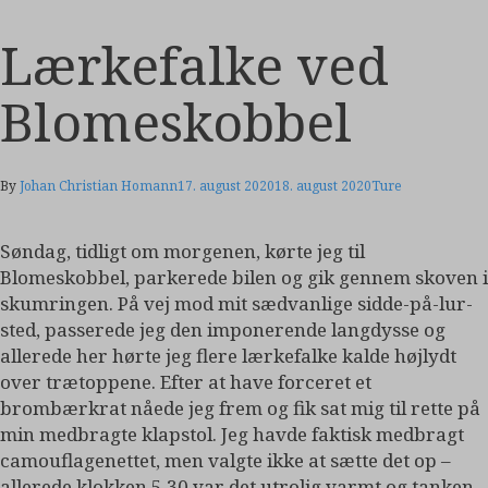
Lærkefalke ved
Blomeskobbel
By
Johan Christian Homann
17. august 2020
18. august 2020
Ture
Søndag, tidligt om morgenen, kørte jeg til
Blomeskobbel, parkerede bilen og gik gennem skoven i
skumringen. På vej mod mit sædvanlige sidde-på-lur-
sted, passerede jeg den imponerende langdysse og
allerede her hørte jeg flere lærkefalke kalde højlydt
over trætoppene. Efter at have forceret et
brombærkrat nåede jeg frem og fik sat mig til rette på
min medbragte klapstol. Jeg havde faktisk medbragt
camouflagenettet, men valgte ikke at sætte det op –
allerede klokken 5.30 var det utrolig varmt og tanken