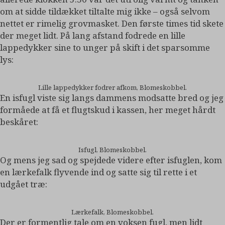
om at sidde tildækket tiltalte mig ikke – også selvom
nettet er rimelig grovmasket. Den første times tid skete
der meget lidt. På lang afstand fodrede en lille
lappedykker sine to unger på skift i det sparsomme
lys:
Lille lappedykker fodrer afkom, Blomeskobbel.
En isfugl viste sig langs dammens modsatte bred og jeg
formåede at få et flugtskud i kassen, her meget hårdt
beskåret:
Isfugl, Blomeskobbel.
Og mens jeg sad og spejdede videre efter isfuglen, kom
en lærkefalk flyvende ind og satte sig til rette i et
udgået træ:
Lærkefalk, Blomeskobbel.
Der er formentlig tale om en voksen fugl, men lidt