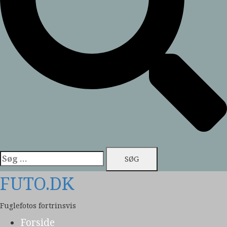
Søg
efter:
FUTO.DK
Fuglefotos fortrinsvis
Forside