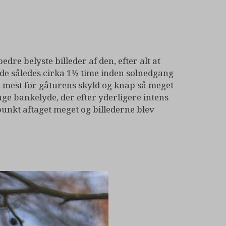
dre belyste billeder af den, efter alt at
de således cirka 1½ time inden solnedgang
ok mest for gåturens skyld og knap så meget
age bankelyde, der efter yderligere intens
punkt aftaget meget og billederne blev