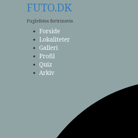
Skip
FUTO.DK
to
content
Fuglefotos fortrinsvis
Forside
Lokaliteter
Galleri
Profil
Quiz
Arkiv