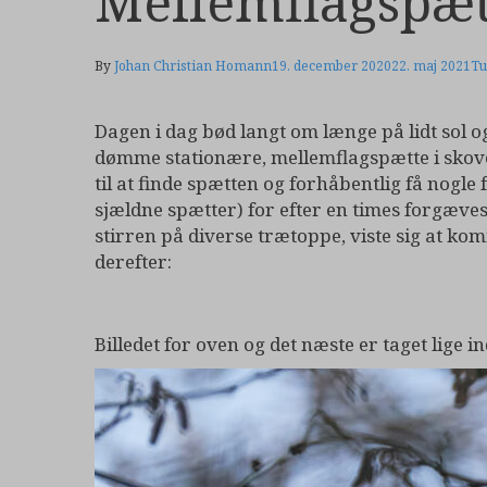
Mellemflagspæt
By
Johan Christian Homann
19. december 2020
22. maj 2021
Tu
Dagen i dag bød langt om længe på lidt sol og 
dømme stationære, mellemflagspætte i skove
til at finde spætten og forhåbentlig få nogle
sjældne spætter) for efter en times forgæves
stirren på diverse trætoppe, viste sig at ko
derefter:
Billedet for oven og det næste er taget lige 