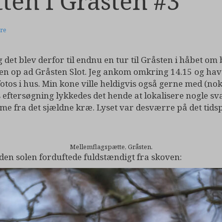
ten i Gråsten #3
re
det blev derfor til endnu en tur til Gråsten i håbet om be
n op ad Gråsten Slot. Jeg ankom omkring 14.15 og hav
 fotos i hus. Min kone ville heldigvis også gerne med (n
 eftersøgning lykkedes det hende at lokalisere nogle sv
mme fra det sjældne kræ. Lyset var desværre på det tids
Mellemflagspætte, Gråsten.
inden solen forduftede fuldstændigt fra skoven: