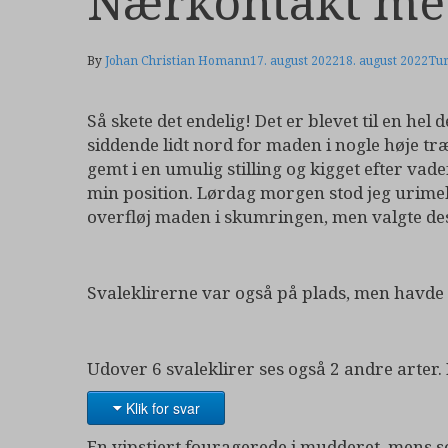
Nærkontakt me
By
Johan Christian Homann
17. august 2022
18. august 2022
Tu
Så skete det endelig! Det er blevet til en hel
siddende lidt nord for maden i nogle høje t
gemt i en umulig stilling og kigget efter va
min position. Lørdag morgen stod jeg urimelig
overfløj maden i skumringen, men valgte desvæ
Svaleklirerne var også på plads, men havde
Udover 6 svaleklirer ses også 2 andre arter.
Klik for svar
En vipstjert fouragerede i mudderet, mens so