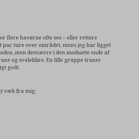
er flere havørne ofte ses – eller rettere
t par ture over området, mens jeg har ligget
å maden, men desværre i den modsatte ende af
rane og svaleklire. En lille gruppe traner
gt godt.
t væk fra mig: