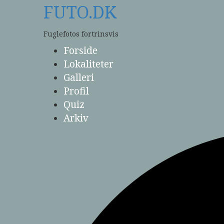
Skip
FUTO.DK
to
content
Fuglefotos fortrinsvis
Forside
Lokaliteter
Galleri
Profil
Quiz
Arkiv