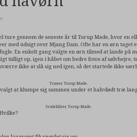
d havørn
re
 del ture gennem de seneste år til Torup Made, hvor en ell
ræer med udsigt over Mjang Dam. Ofte har en ørn taget e
defugle. En enkelt gang valgte en ørn tilmed at lande p
t tidligt op, igen i håbet om bedre fotos af sølvhejre, t
rre ikke at slå sig ned igen, så det startede ikke særli
Traner, Torup Made.
 valgt at klumpe sig sammen under et halvdødt træ lang
Svaleklirer, Torup Made.
 Hvilke?
len langsomt fik snøvlet sig op: