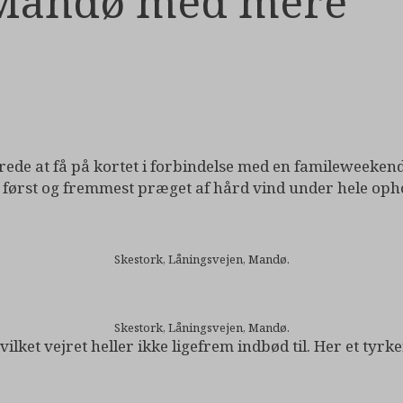
 Mandø med mere
terede at få på kortet i forbindelse med en famileweeke
 først og fremmest præget af hård vind under hele opho
Skestork, Låningsvejen, Mandø.
Skestork, Låningsvejen, Mandø.
vilket vejret heller ikke ligefrem indbød til. Her et tyrk