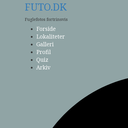
Skip
FUTO.DK
to
content
Fuglefotos fortrinsvis
Forside
Lokaliteter
Galleri
Profil
Quiz
Arkiv