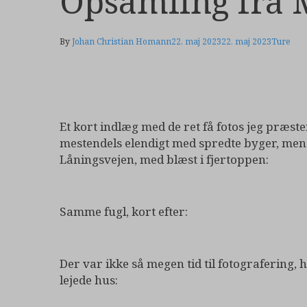
Opsamling fra
By
Johan Christian Homann
22. maj 2023
22. maj 2023
Ture
Et kort indlæg med de ret få fotos jeg præs
mestendels elendigt med spredte byger, men
Låningsvejen, med blæst i fjertoppen:
Samme fugl, kort efter:
Der var ikke så megen tid til fotografering, h
lejede hus: