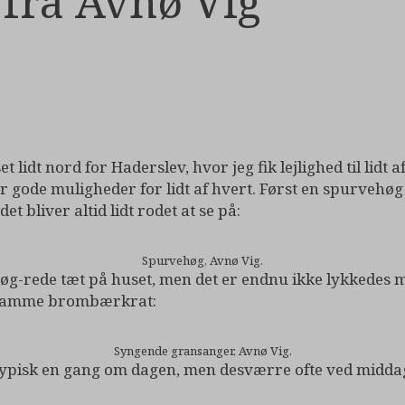
 fra Avnø Vig
 lidt nord for Haderslev, hvor jeg fik lejlighed til lidt
r er gode muligheder for lidt af hvert. Først en spurvehøg
t bliver altid lidt rodet at se på:
Spurvehøg, Avnø Vig.
g-rede tæt på huset, men det er endnu ikke lykkedes mig 
det samme brombærkrat:
Syngende gransanger, Avnø Vig.
. Typisk en gang om dagen, men desværre ofte ved midd