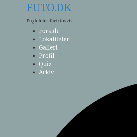
Skip
FUTO.DK
to
content
Fuglefotos fortrinsvis
Forside
Lokaliteter
Galleri
Profil
Quiz
Arkiv