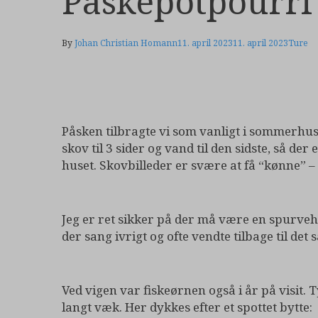
Påskepotpourri
By
Johan Christian Homann
11. april 2023
11. april 2023
Ture
Påsken tilbragte vi som vanligt i sommerhuset
skov til 3 sider og vand til den sidste, så de
huset. Skovbilleder er svære at få “kønne” – de
Jeg er ret sikker på der må være en spurvehø
der sang ivrigt og ofte vendte tilbage til 
Ved vigen var fiskeørnen også i år på visit
langt væk. Her dykkes efter et spottet bytte: