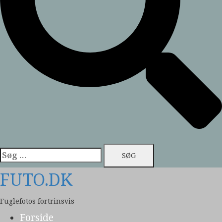
Søg
efter:
FUTO.DK
Fuglefotos fortrinsvis
Forside