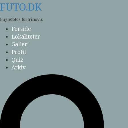
Skip
FUTO.DK
to
content
Fuglefotos fortrinsvis
Forside
Lokaliteter
Galleri
Profil
Quiz
Arkiv