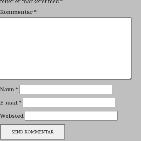
felter er markeret med
*
Kommentar
*
Navn
*
E-mail
*
Websted