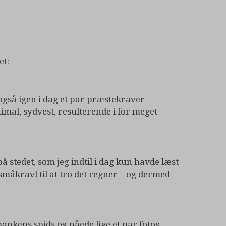
et:
gså igen i dag et par præstekraver
mal, sydvest, resulterende i for meget
 stedet, som jeg indtil i dag kun havde læst
småkravl til at tro det regner – og dermed
bankens spids og nåede lige et par fotos