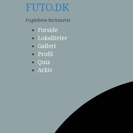
Skip
FUTO.DK
to
content
Fuglefotos fortrinsvis
Forside
Lokaliteter
Galleri
Profil
Quiz
Arkiv