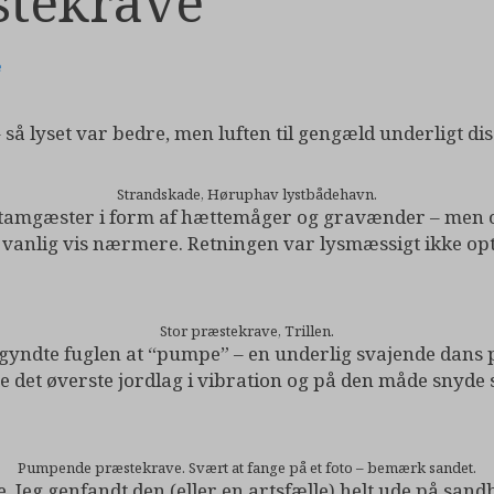
tekrave
e
– så lyset var bedre, men luften til gengæld underligt dis
Strandskade, Høruphav lystbådehavn.
stamgæster i form af hættemåger og gravænder – men o
vanlig vis nærmere. Retningen var lysmæssigt ikke opti
Stor præstekrave, Trillen.
egyndte fuglen at “pumpe” – en underlig svajende dans på
te det øverste jordlag i vibration og på den måde snyde 
Pumpende præstekrave. Svært at fange på et foto – bemærk sandet.
. Jeg genfandt den (eller en artsfælle) helt ude på sand