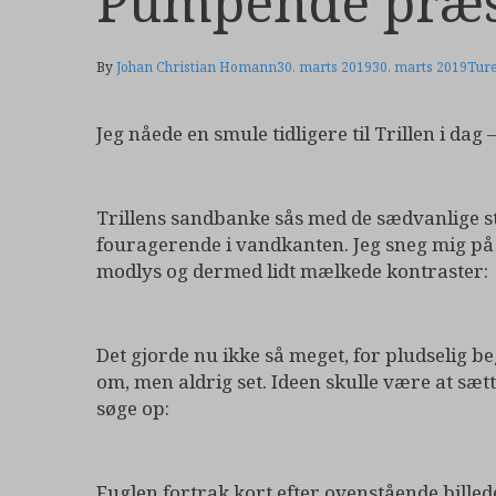
Pumpende præs
By
Johan Christian Homann
30. marts 2019
30. marts 2019
Tur
Jeg nåede en smule tidligere til Trillen i dag 
Trillens sandbanke sås med de sædvanlige 
fouragerende i vandkanten. Jeg sneg mig på 
modlys og dermed lidt mælkede kontraster:
Det gjorde nu ikke så meget, for pludselig b
om, men aldrig set. Ideen skulle være at sæt
søge op:
Fuglen fortrak kort efter ovenstående billede