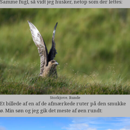
Samme fugl, så vidt jeg husker, netop som der lettes:
Storkjove, Runde
Et billede af en af de afmærkede ruter på den smukke
ø. Min søn og jeg gik det meste af øen rundt: