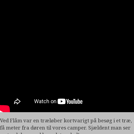
Ved Flåm var en træløber kortvarigt på besøg i et træ,
få meter fra døren til vores camper. Sjældent man ser