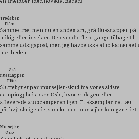
en træløber med hovedet nedad!
Træløber,
Flåm
Samme træ, men nu en anden art, grå fluesnapper på
udkig efter insekter. Den vendte flere gange tilbage til
samme udkigspost, men jeg havde ikke altid kameraet i
nærheden:
Grå
fluesnapper,
Flåm
Slutteligt et par mursejler-skud fra vores sidste
campingplads, nær Oslo, hvor vi dagen efter
afleverede autocamperen igen. Et eksemplar ret tæt
på, højt skrigende, som kun en mursejler kan gøre det:
Mursejler,
Oslo
En vellykket insektfangst: