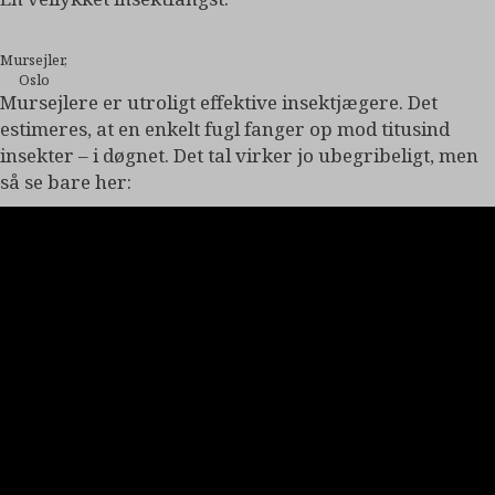
Mursejler,
Oslo
Mursejlere er utroligt effektive insektjægere. Det
estimeres, at en enkelt fugl fanger op mod titusind
insekter – i døgnet. Det tal virker jo ubegribeligt, men
så se bare her: