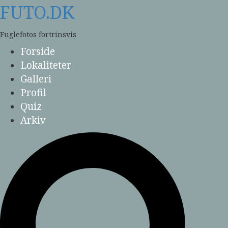
Skip
FUTO.DK
to
content
Fuglefotos fortrinsvis
Forside
Lokaliteter
Galleri
Profil
Quiz
Arkiv