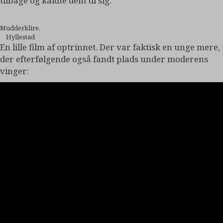
tilbage og kaldte dem til sig:
Mudderklire,
Hyllestad
En lille film af optrinnet. Der var faktisk en unge mere,
der efterfølgende også fandt plads under moderens
vinger: