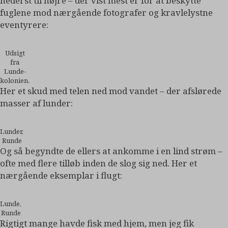
nederst til højre – der vist mest er for at beskytte
fuglene mod nærgående fotografer og kravlelystne
eventyrere:
Udsigt
fra
Lunde-
kolonien.
Her et skud med telen ned mod vandet – der afslørede
masser af lunder:
Lunder,
Runde
Og så begyndte de ellers at ankomme i en lind strøm –
ofte med flere tilløb inden de slog sig ned. Her et
nærgående eksemplar i flugt:
Lunde,
Runde
Rigtigt mange havde fisk med hjem, men jeg fik