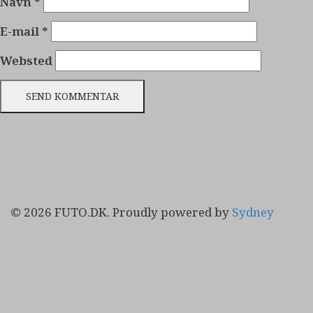
Navn
*
E-mail
*
Websted
© 2026 FUTO.DK. Proudly powered by
Sydney