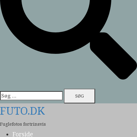
Søg
efter:
FUTO.DK
Fuglefotos fortrinsvis
Forside