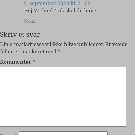
5. september 2024 kl. 21:02
Hej Michael. Tak skal du have!
Svar
Skriv et svar
Din e-mailadresse vil ikke blive publiceret.
Krævede
felter er markeret med
*
Kommentar
*