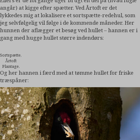
Ellers er de forgange uger brugt en del på (hvad fugle
angår) at kigge efter spætter. Ved Årtoft er det
lykkedes mig at lokalisere et sortspætte-redehul, som
jeg selvfølgelig vil følge i de kommende måneder. Her
hunnen der aflægger et besøg ved hullet – hannen er i
gang med hugge hullet større indendørs:
Sortspætte,
Årtoft
Plantage.
Og her hannen i færd med at tømme hullet for friske
træspåner: