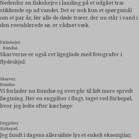
Nedenfor en fiskehejre i landing på et udgået træ
stikkende op ad vandet. Det er nok kun et spørgsmål
om et par år, før alle de døde træer, der nu står i vand i
den reetablerede sø, er rådnet væk.
Fiskehejre,
Bundsø.
Skarverne er også ret ligeglade med fotografer i
flydeskjul:
Skarver,
Bundsø.
Vi forlader nu Bundsø og overgår til lidt mere spredt
fægtning. Her en engpiber i flugt, taget ved Birkepøl,
hvor jeg ledte efter kærhøge:
Engpiber,
Birkepøl.
Jeg fandt i dagens allersidste lys et enkelt eksemplar,