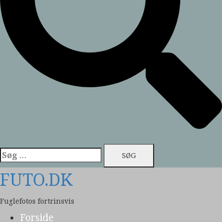
Søg
efter:
FUTO.DK
Fuglefotos fortrinsvis
Forside