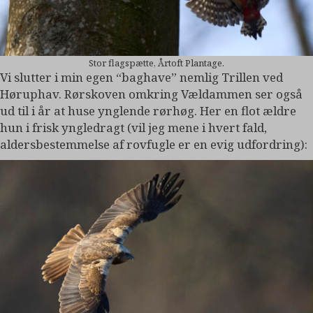
Stor flagspætte, Årtoft Plantage.
Vi slutter i min egen “baghave” nemlig Trillen ved
Høruphav. Rørskoven omkring Vældammen ser også
ud til i år at huse ynglende rørhøg. Her en flot ældre
hun i frisk yngledragt (vil jeg mene i hvert fald,
aldersbestemmelse af rovfugle er en evig udfordring):