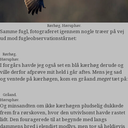
Rørhøg, Høruphav.
Samme fugl, fotograferet igennem nogle træer på vej
ud mod fugleobservationstårnet:
Rørhøg,
Høruphav.
I forgårs havde jeg også set en blå kærhøg derude og
ville derfor afprøve mit held i går aftes. Mens jeg sad
og ventede på kærhøgen, kom en gråand
meget
tæt på:
Gråand,
Høruphav.
Og minsandten om ikke kærhøgen pludselig dukkede
frem fra rørskoven, hvor den utvivlsomt havde rastet
lidt. Den fouragerede til at begynde med langs
dammens bred i elendigt modlys, men tog så heldigvis