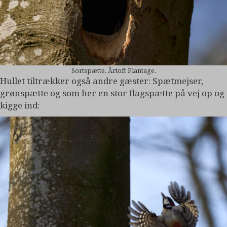
Sortspætte, Årtoft Plantage.
Hullet tiltrækker også andre gæster: Spætmejser,
grønspætte og som her en stor flagspætte på vej op og
kigge ind: