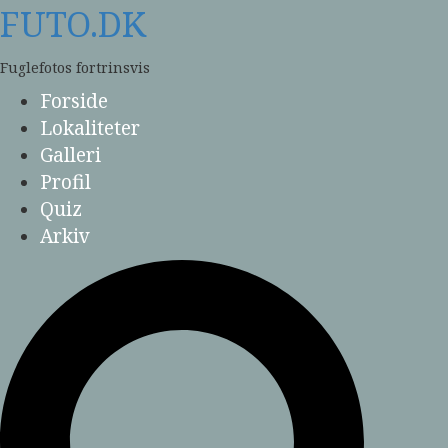
Skip
FUTO.DK
to
content
Fuglefotos fortrinsvis
Forside
Lokaliteter
Galleri
Profil
Quiz
Arkiv