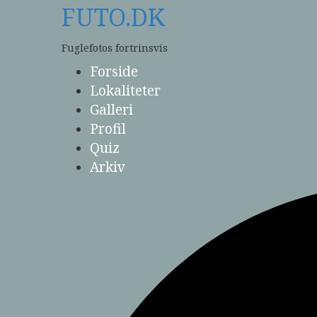
Skip
FUTO.DK
to
content
Fuglefotos fortrinsvis
Forside
Lokaliteter
Galleri
Profil
Quiz
Arkiv