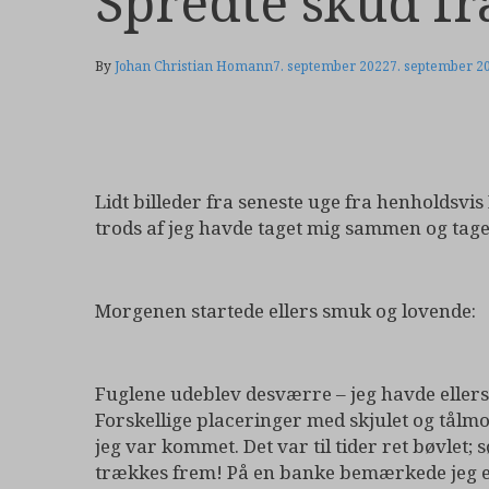
Spredte skud fr
By
Johan Christian Homann
7. september 2022
7. september 2
Lidt billeder fra seneste uge fra henholdsv
trods af jeg havde taget mig sammen og tage
Morgenen startede ellers smuk og lovende:
Fuglene udeblev desværre – jeg havde ellers
Forskellige placeringer med skjulet og tålmo
jeg var kommet. Det var til tider ret bøvlet;
trækkes frem! På en banke bemærkede jeg en 