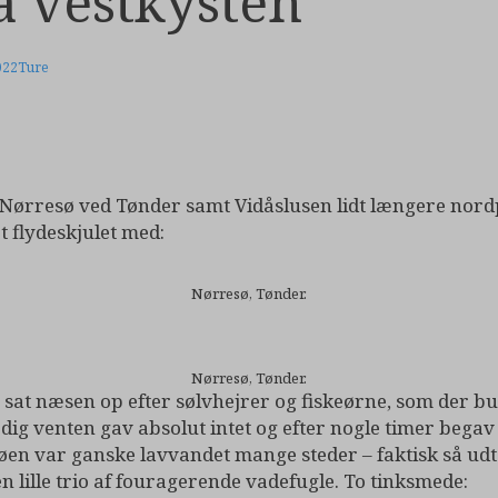
a vestkysten
022
Ture
is Nørresø ved Tønder samt Vidåslusen lidt længere nord
t flydeskjulet med:
Nørresø, Tønder.
Nørresø, Tønder.
 sat næsen op efter sølvhejrer og fiskeørne, som der b
dig venten gav absolut intet og efter nogle timer begav
 søen var ganske lavvandet mange steder – faktisk så udta
lille trio af fouragerende vadefugle. To tinksmede: