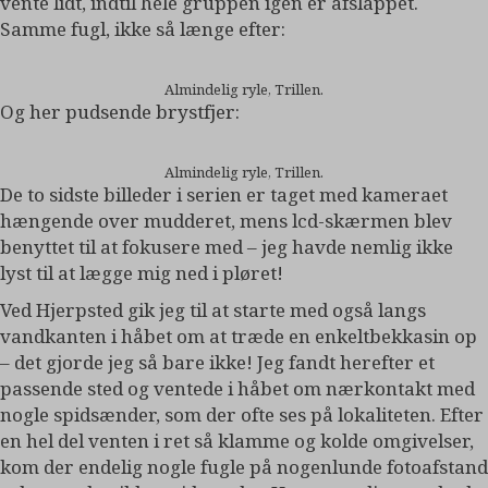
vente lidt, indtil hele gruppen igen er afslappet.
Samme fugl, ikke så længe efter:
Almindelig ryle, Trillen.
Og her pudsende brystfjer:
Almindelig ryle, Trillen.
De to sidste billeder i serien er taget med kameraet
hængende over mudderet, mens lcd-skærmen blev
benyttet til at fokusere med – jeg havde nemlig ikke
lyst til at lægge mig ned i pløret!
Ved Hjerpsted gik jeg til at starte med også langs
vandkanten i håbet om at træde en enkeltbekkasin op
– det gjorde jeg så bare ikke! Jeg fandt herefter et
passende sted og ventede i håbet om nærkontakt med
nogle spidsænder, som der ofte ses på lokaliteten. Efter
en hel del venten i ret så klamme og kolde omgivelser,
kom der endelig nogle fugle på nogenlunde fotoafstand