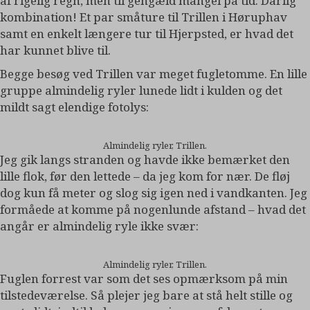
af rigelig regn, men til gengæld mangel på tid. Dårlig
kombination! Et par småture til Trillen i Høruphav
samt en enkelt længere tur til Hjerpsted, er hvad det
har kunnet blive til.
Begge besøg ved Trillen var meget fugletomme. En lille
gruppe almindelig ryler lunede lidt i kulden og det
mildt sagt elendige fotolys:
Almindelig ryler, Trillen.
Jeg gik langs stranden og havde ikke bemærket den
lille flok, før den lettede – da jeg kom for nær. De fløj
dog kun få meter og slog sig igen ned i vandkanten. Jeg
formåede at komme på nogenlunde afstand – hvad det
angår er almindelig ryle ikke svær:
Almindelig ryler, Trillen.
Fuglen forrest var som det ses opmærksom på min
tilstedeværelse. Så plejer jeg bare at stå helt stille og