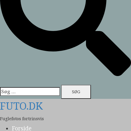
Søg
efter:
FUTO.DK
Fuglefotos fortrinsvis
Forside