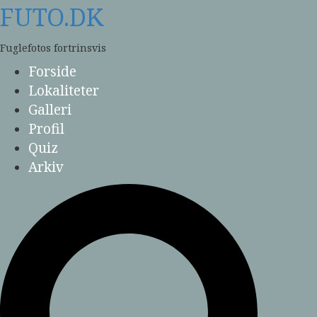
Skip
FUTO.DK
to
content
Fuglefotos fortrinsvis
Forside
Lokaliteter
Galleri
Profil
Quiz
Arkiv