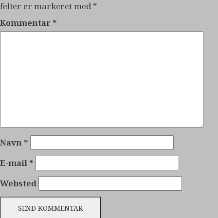
felter er markeret med
*
Kommentar
*
Navn
*
E-mail
*
Websted