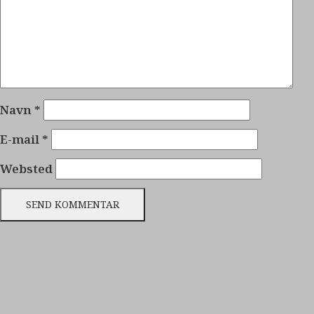
Navn
*
E-mail
*
Websted