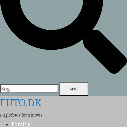
Søg
efter:
FUTO.DK
Fuglefotos fortrinsvis
Forside