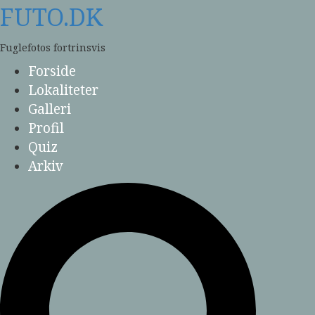
Skip
FUTO.DK
to
content
Fuglefotos fortrinsvis
Forside
Lokaliteter
Galleri
Profil
Quiz
Arkiv