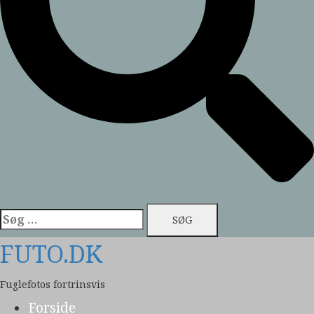
Søg
efter:
FUTO.DK
Fuglefotos fortrinsvis
Forside