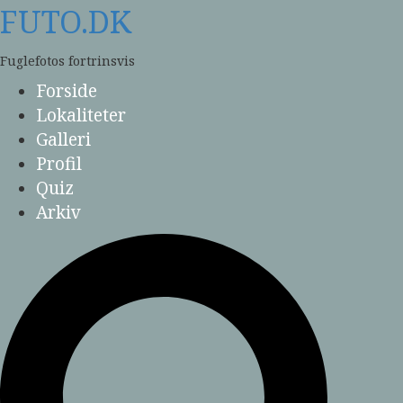
Skip
FUTO.DK
to
content
Fuglefotos fortrinsvis
Forside
Lokaliteter
Galleri
Profil
Quiz
Arkiv