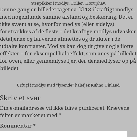
Stenpikker i modlys, Trillen, Høruphav.
Denne gang er billedet taget ca. kl 18 i kraftigt modlys,
med nogenlunde samme afstand og beskæring. Det er
ikke svært at se, hvorfor medlys (eller sidelys)
foretrækkes af de fleste – det kraftige modlys udvasker
detaljerne og farverne afmættes og drukner i de
udtalte kontraster. Modlys kan dog tit give nogle flotte
effekter – for eksempel haloeffekt, som anes på billedet
for oven, eller gennemlyse fjer, der dermed lyser op på
billedet:
Urfugl i modlys med “lysende” halefjer, Kuhno, Finland.
Skriv et svar
Din e-mailadresse vil ikke blive publiceret.
Krævede
felter er markeret med
*
Kommentar
*