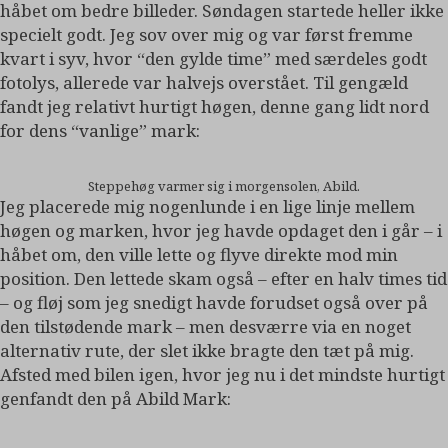
håbet om bedre billeder. Søndagen startede heller ikke
specielt godt. Jeg sov over mig og var først fremme
kvart i syv, hvor “den gylde time” med særdeles godt
fotolys, allerede var halvejs overstået. Til gengæld
fandt jeg relativt hurtigt høgen, denne gang lidt nord
for dens “vanlige” mark:
Steppehøg varmer sig i morgensolen, Abild.
Jeg placerede mig nogenlunde i en lige linje mellem
høgen og marken, hvor jeg havde opdaget den i går – i
håbet om, den ville lette og flyve direkte mod min
position. Den lettede skam også – efter en halv times tid
– og fløj som jeg snedigt havde forudset også over på
den tilstødende mark – men desværre via en noget
alternativ rute, der slet ikke bragte den tæt på mig.
Afsted med bilen igen, hvor jeg nu i det mindste hurtigt
genfandt den på Abild Mark: