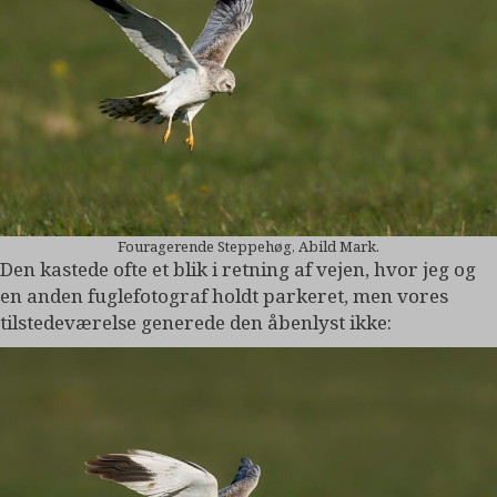
Fouragerende Steppehøg, Abild Mark.
Den kastede ofte et blik i retning af vejen, hvor jeg og
en anden fuglefotograf holdt parkeret, men vores
tilstedeværelse generede den åbenlyst ikke: