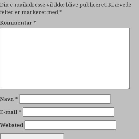
Din e-mailadresse vil ikke blive publiceret.
Krævede
felter er markeret med
*
Kommentar
*
Navn
*
E-mail
*
Websted