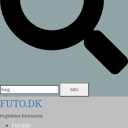
Søg
efter:
FUTO.DK
Fuglefotos fortrinsvis
Forside