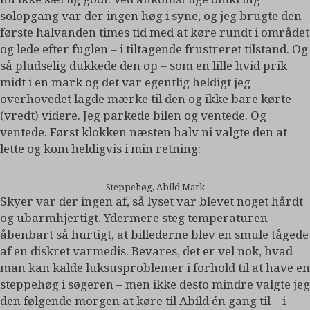
solopgang var der ingen høg i syne, og jeg brugte den
første halvanden times tid med at køre rundt i området
og lede efter fuglen – i tiltagende frustreret tilstand. Og
så pludselig dukkede den op – som en lille hvid prik
midt i en mark og det var egentlig heldigt jeg
overhovedet lagde mærke til den og ikke bare kørte
(vredt) videre. Jeg parkede bilen og ventede. Og
ventede. Først klokken næsten halv ni valgte den at
lette og kom heldigvis i min retning:
Steppehøg, Abild Mark
Skyer var der ingen af, så lyset var blevet noget hårdt
og ubarmhjertigt. Ydermere steg temperaturen
åbenbart så hurtigt, at billederne blev en smule tågede
af en diskret varmedis. Bevares, det er vel nok, hvad
man kan kalde luksusproblemer i forhold til at have en
steppehøg i søgeren – men ikke desto mindre valgte jeg
den følgende morgen at køre til Abild én gang til – i