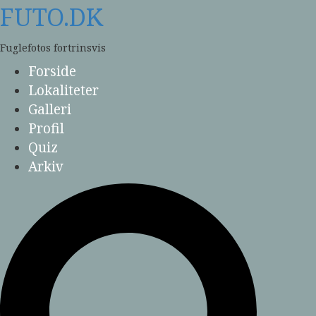
Skip
FUTO.DK
to
content
Fuglefotos fortrinsvis
Forside
Lokaliteter
Galleri
Profil
Quiz
Arkiv