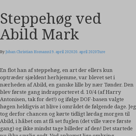
Steppehøg ved
Abild Mark
By
Johan Christian Homann
19. april 2020
20. april 2020
Ture
En flot han af steppehøg, en art der ellers kun
optræder sjældent herhjemme, var blevet set i
nærheden af Abild, en ganske lille by nær Tønder. Den
blev første gang indrapporteret d. 10/4 (af Harry
Antonisen, tak for det!) og ifølge DOF-basen valgte
høgen heldigvis at blive i området de følgende dage. Jeg
tog derfor chancen og kørte tidligt lørdag morgen til
Abild, i håbet om at få set fuglen (det ville være første
gang) og ikke mindst tage billeder af den! Det startede
nu ikke særlig godt. Ved ankomst lige omkring