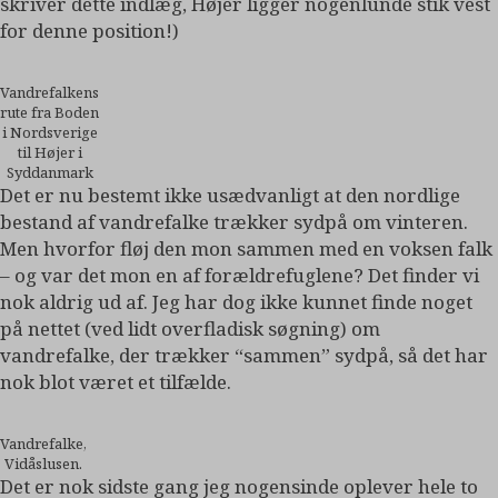
skriver dette indlæg, Højer ligger nogenlunde stik vest
for denne position!)
Vandrefalkens
rute fra Boden
i Nordsverige
til Højer i
Syddanmark
Det er nu bestemt ikke usædvanligt at den nordlige
bestand af vandrefalke trækker sydpå om vinteren.
Men hvorfor fløj den mon sammen med en voksen falk
– og var det mon en af forældrefuglene? Det finder vi
nok aldrig ud af. Jeg har dog ikke kunnet finde noget
på nettet (ved lidt overfladisk søgning) om
vandrefalke, der trækker “sammen” sydpå, så det har
nok blot været et tilfælde.
Vandrefalke,
Vidåslusen.
Det er nok sidste gang jeg nogensinde oplever hele to