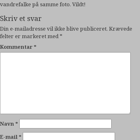
vandrefalke på samme foto. Vildt!
Skriv et svar
Din e-mailadresse vil ikke blive publiceret.
Krævede
felter er markeret med
*
Kommentar
*
Navn
*
E-mail
*