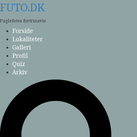
Skip
FUTO.DK
to
content
Fuglefotos fortrinsvis
Forside
Lokaliteter
Galleri
Profil
Quiz
Arkiv