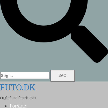
Søg
efter:
FUTO.DK
Fuglefotos fortrinsvis
Forside