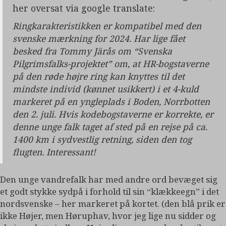
her oversat via google translate:
Ringkarakteristikken er kompatibel med den
svenske mærkning for 2024. Har lige fået
besked fra Tommy Järås om “Svenska
Pilgrimsfalks-projektet” om, at HR-bogstaverne
på den røde højre ring kan knyttes til det
mindste individ (kønnet usikkert) i et 4-kuld
markeret på en yngleplads i Boden, Norrbotten
den 2. juli. Hvis kodebogstaverne er korrekte, er
denne unge falk taget af sted på en rejse på ca.
1400 km i sydvestlig retning, siden den tog
flugten. Interessant!
Den unge vandrefalk har med andre ord bevæget sig
et godt stykke sydpå i forhold til sin “klækkeegn” i det
nordsvenske – her markeret på kortet. (den blå prik er
ikke Højer, men Høruphav, hvor jeg lige nu sidder og