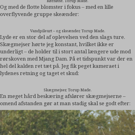
Rørhøne, Torup Made.
Og med de flotte blomster i fokus – med en lille
overflyvende gruppe skeænder:
Vandpileurt – og skeænder, Torup Made.
Lyde er en stor del af oplevelsen ved den slags ture.
Skægmejser hørte jeg konstant, hvilket ikke er
underligt – de holder til i stort antal længere ude mod
rørskoven med Mjang Dam. På et tidspunkt var der en
hel del kalden ret tæt på. Jeg fik peget kameraet i
lydenes retning og taget et skud:
Skægmejser, Torup Made.
En meget hård beskæring afslører skægmejserne –
omend afstanden gør at man stadig skal se godt efter: