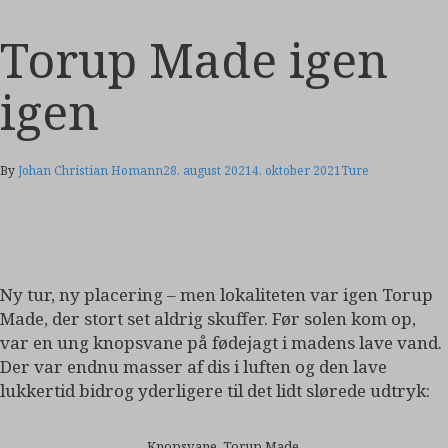
Torup Made igen
igen
By
Johan Christian Homann
28. august 2021
4. oktober 2021
Ture
Ny tur, ny placering – men lokaliteten var igen Torup
Made, der stort set aldrig skuffer. Før solen kom op,
var en ung knopsvane på fødejagt i madens lave vand.
Der var endnu masser af dis i luften og den lave
lukkertid bidrog yderligere til det lidt slørede udtryk:
Knopsvane, Torup Made.