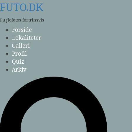
Skip
FUTO.DK
to
content
Fuglefotos fortrinsvis
Forside
Lokaliteter
Galleri
Profil
Quiz
Arkiv