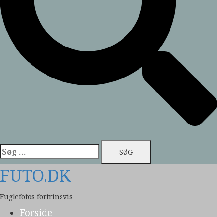
Søg
efter:
FUTO.DK
Fuglefotos fortrinsvis
Forside