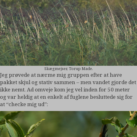
Skægmejser, Torup Made.
Jeg prøvede at nærme mig gruppen efter at have
pakket skjul og stativ sammen – men vandet gjorde det
ikke nemt. Ad omveje kom jeg vel inden for 50 meter
og var heldig at en enkelt af fuglene besluttede sig for
at “checke mig ud”: