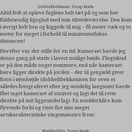
Dobbeltbekkasin, Torup Made.
Altid fedt at opleve fuglene helt tæt på og som her
fuldstændig ligeglad med min tilstedeværelse. Den kom
i øvrigt helt hen og kiggede til mig – få meter væk og to
meter for meget i forhold til minimumsfokus-
distancen!
Herefter var der stille for en tid. Kameraet havde jeg
denne gang på stativ i lavest mulige højde. Flugtskud
er på den måde noget nemmere, end når kameraet
bare ligger direkte på jorden – der til gengæld giver
fotos i øjenhøjde (dobbeltbekkasinen for oven er
således fotograferet efter jeg uendelig langsomt havde
fået taget kameraet af stativet og lagt det til rette
direkte på mit liggeunderlag). En mudderklire kom
flyvende forbi og viste flot sine meget
artskarakteristiske vingemønstre frem:
Mudderklire, Torup Made.