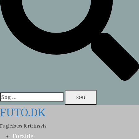
Søg
efter:
FUTO.DK
Fuglefotos fortrinsvis
Forside