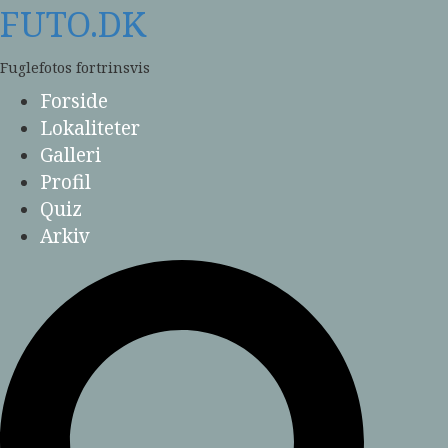
Skip
FUTO.DK
to
content
Fuglefotos fortrinsvis
Forside
Lokaliteter
Galleri
Profil
Quiz
Arkiv