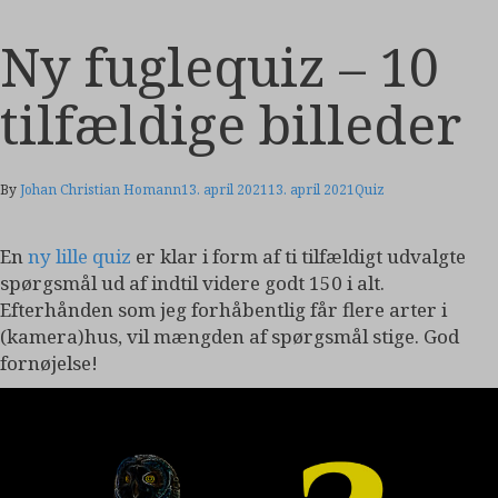
Ny fuglequiz – 10
tilfældige billeder
By
Johan Christian Homann
13. april 2021
13. april 2021
Quiz
En
ny lille quiz
er klar i form af ti tilfældigt udvalgte
spørgsmål ud af indtil videre godt 150 i alt.
Efterhånden som jeg forhåbentlig får flere arter i
(kamera)hus, vil mængden af spørgsmål stige. God
fornøjelse!