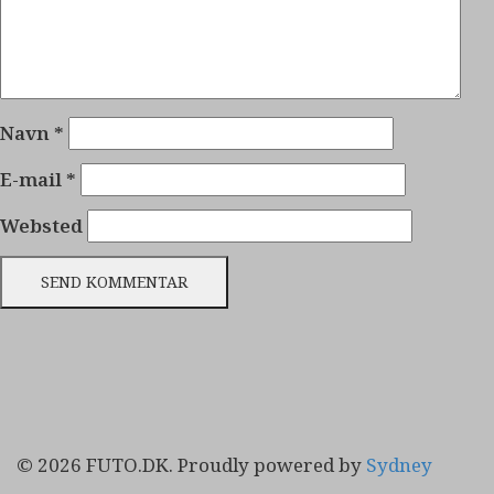
Navn
*
E-mail
*
Websted
© 2026 FUTO.DK. Proudly powered by
Sydney